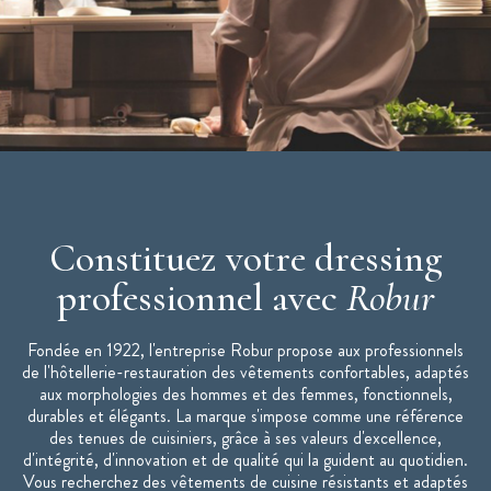
Manches longues
Maille respirante sur les côtés
Double rangée de boutons pressions inox
Poche poitrine
Poche stylo sur manche
Lavage industriel selon norme ISO 15797 - programme blanc
Veste de cuisine mixte ENERGY disponible de taille 0 à la
taille 6
Constituez votre dressing
professionnel avec
Robur
Fondée en 1922, l'entreprise Robur propose aux professionnels
de l'hôtellerie-restauration des vêtements confortables, adaptés
aux morphologies des hommes et des femmes, fonctionnels,
durables et élégants. La marque s'impose comme une référence
des tenues de cuisiniers, grâce à ses valeurs d'excellence,
d'intégrité, d'innovation et de qualité qui la guident au quotidien.
Vous recherchez des vêtements de cuisine résistants et adaptés