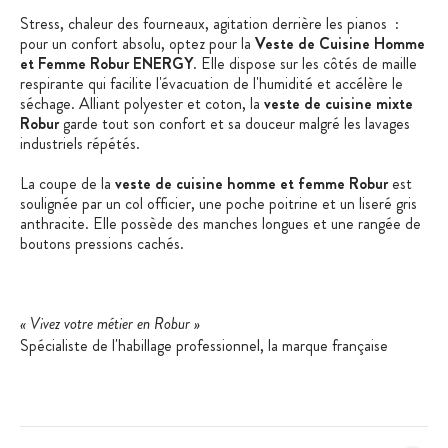
Stress, chaleur des fourneaux, agitation derrière les pianos :
pour un confort absolu, optez pour la
Veste de Cuisine Homme
et Femme Robur ENERGY
. Elle dispose sur les côtés de maille
respirante qui facilite l'évacuation de l'humidité et accélère le
séchage. Alliant polyester et coton, la
veste de cuisine mixte
Robur
garde tout son confort et sa douceur malgré les lavages
industriels répétés.
La coupe de la
veste de cuisine homme et femme Robur
est
soulignée par un col officier, une poche poitrine et un liseré gris
anthracite. Elle possède des manches longues et une rangée de
boutons pressions cachés.
« Vivez votre métier en Robur »
Spécialiste de l'habillage professionnel, la marque française
Robur s'applique à mettre son savoir-faire et son expertise au
service des professionnels des métiers de bouche. Confort,
technicité, facilité d'entretien et résistance sont les maîtres-
mots des vêtements Robur. Garanties sans substances
cancérigènes et sans allergènes, les matières premières utilisées