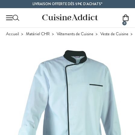
Contenu principal
LIVRAISON OFFERTE DÈS 59€ D'ACHATS*
0
Accueil
Matériel CHR
Vêtements de Cuisine
Veste de Cuisine