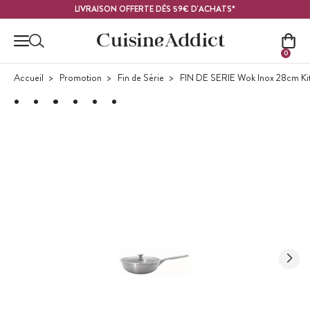
Contenu principal
LIVRAISON OFFERTE DÈS 59€ D'ACHATS*
0
Accueil
Promotion
Fin de Série
FIN DE SERIE Wok Inox 28cm Ki