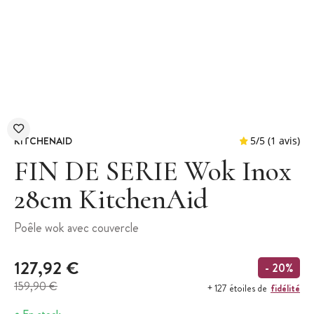
KITCHENAID
FIN DE SERIE Wok Inox
28cm KitchenAid
5
/
5
Poêle wok avec couvercle
127,92 €
- 20%
159,90 €
fidélité
+ 127 étoiles de