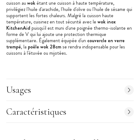
cuisson au
wok
étant une cuisson à haute température,
privilégiez l'huile d'arachide, l'huile d'olive ou l'huile de sésame qui
supportent les fortes chaleurs. Malgré la cuisson haute
température, cuisinez en tout sécurité avec le
wok inox
KitchenAid
puisqu'il est muni d'une poignée thermo-isolante en
forme de V qui lui ajoute une protection thermique
supplémentaire. Également équipée d'un
couvercle en verre
trempé
, la
poêle wok 28cm
se rendra indispensable pour les
cuissons à l'étuvée ou mijotées.
Contrairement aux
woks
en fonte ou en acier, les
woks en inox
,
comme celui proposé par
KitchenAid
, sont compatibles avec le
lave-vaisselle. Le
wok inox 28cm
a aussi l'avantage d'être
compatible
tous feux dont induction
, plus de question à se
Usages
poser pour savoir si l'ustensile est utilisable dans votre cuisine !
Très résistante, la
poêle wok KitchenAid
a été conçue avec la
technologie Evershine, qui évite toute décoloration de l'inox.
Caractéristiques
Ajoutez la technologie anti-écaillage de la couche anti-adhésive,
cela fait du
wok inox 28cm
un ustensile de qualité
professionnelle et garanti à vie !