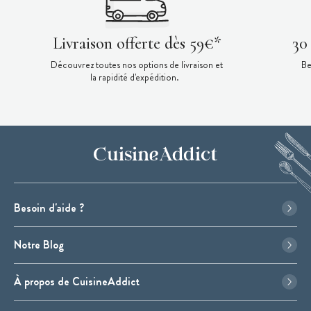
Livraison offerte dès 59€*
30
Découvrez toutes nos options de livraison et
Be
la rapidité d'expédition.
Besoin d'aide ?
Notre Blog
À propos de CuisineAddict