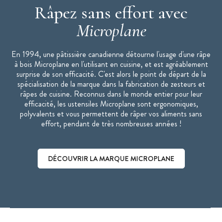
Râpez sans effort avec
Caractéristiques du Zesteur Premium Classic Bleu Nuage :
Microplane
Zesteur professionnel
400 dents
En 1994, une pâtissière canadienne détourne l'usage d'une râpe
Lame ultra-affûtée
à bois Microplane en l'utilisant en cuisine, et est agréablement
Manche ergonomique soft touch
surprise de son efficacité. C'est alors le point de départ de la
Couvercle de protection inclus
spécialisation de la marque dans la fabrication de zesteurs et
râpes de cuisine. Reconnus dans le monde entier pour leur
Matière : Acier inoxydable de haute qualité
efficacité, les ustensiles Microplane sont ergonomiques,
Dimension : 32,5 x 3,5 x 3 cm
polyvalents et vous permettent de râper vos aliments sans
effort, pendant de très nombreuses années !
Surface de coupe : 20,3 x 2,5 cm
Poids : 120 grammes
Entretien : Le zesteur doit être rincé sous l'eau et séché
DÉCOUVRIR LA MARQUE MICROPLANE
après son utilisation. Il peut également passer au lave-
vaisselle, mais une utilisation régulière de celui-ci risque
d’endommager l'affûtage de la lame.
Utilisations : Agrumes, fromage à pâte dure, gingembre,
chocolat, noix de muscade, truffe
Découvrir la marque Microplane
Collection Premium Classic