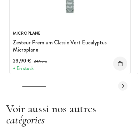
MICROPLANE
Zesteur Premium Classic Vert Eucalyptus
Microplane
23,90 €
Prix avant réduction :
24,95 €
En stock
Voir aussi nos autres
catégories