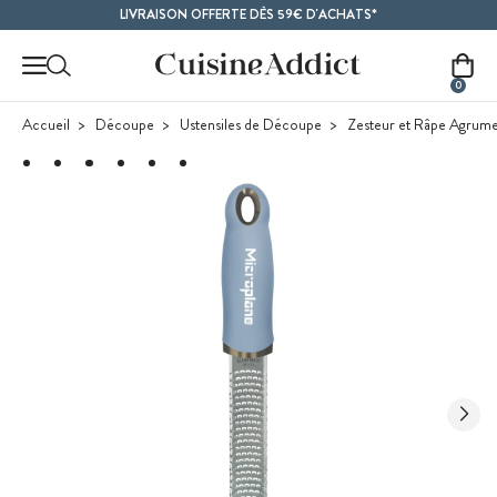
Contenu principal
LIVRAISON OFFERTE DÈS 59€ D'ACHATS*
0
Accueil
Découpe
Ustensiles de Découpe
Zesteur et Râpe Agrum