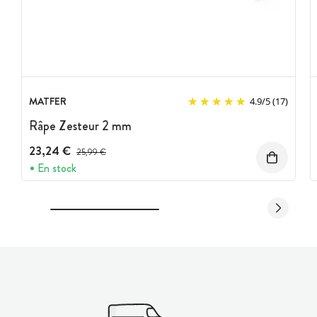
MATFER
4.9
/
5
(17)
Râpe Zesteur 2 mm
23,24 €
Prix avant réduction :
25,99 €
En stock