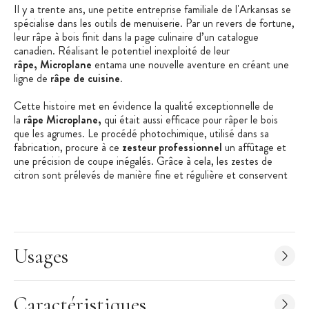
Il y a trente ans, une petite entreprise familiale de l'Arkansas se
spécialise dans les outils de menuiserie. Par un revers de fortune,
leur râpe à bois finit dans la page culinaire d’un catalogue
canadien. Réalisant le potentiel inexploité de leur
râpe,
Microplane
entama une nouvelle
aventure en créant une
ligne de
râpe de cuisine
.
Cette histoire met en évidence la qualité exceptionnelle de
la
râpe Microplane,
qui était aussi efficace pour râper le bois
que les agrumes.
Le procédé photochimique, utilisé dans sa
fabrication, procure à ce
zesteur professionnel
un affûtage et
une précision de coupe inégalés. Grâce à cela, les zestes de
citron sont prélevés de manière fine et régulière et conservent
tous leurs arômes.
Ce
zesteur Microplane
se distingue également par sa lame en
acier inoxydable de haute qualité, qui lui procure une résistance
inébranlable et une durabilité sans faille. En plus de se
Usages
préoccuper de l’efficacité de leur
râpe zesteur
,
Microplane
veille aussi à l'ergonomie de leur produit. C'est la
raison pour laquelle le manche de la
râpe à zeste
offre une prise
en main agréable, avec une
texture Soft Touch qui assure un
Caractéristiques