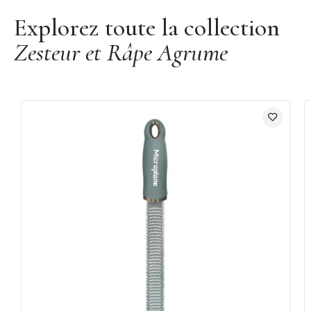
Disponible en 13 coloris
Explorez toute la collection
Fabriqué aux États-Unis
Zesteur et Râpe Agrume
Marque :
Microplane