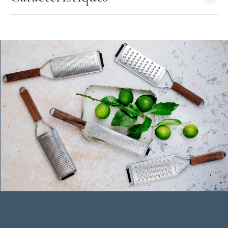
confort même pour une utilisation prolongée.
Pour aller encore plus loin,
Microplane
a élargi sa collection
Premium Classic
, en introduisant de nouvelles couleurs. Avec
13 coloris disponibles, chacun peut désormais choisir le
zesteur
qui lui correspond le mieux.
Les + produit
Zeste précisément sans abîmer ni écraser
Libère les arômes naturels
Râpe polyvalente
Manche ergonomique antidérapant
Lame en acier inoxydable résistante et durable
Made in USA
Utilisation recommandée :
Le zesteur Microplane Premium Classic est parfait pour râper
des aliments tels que les agrumes, le fromage à pâte dure, le
gingembre, le chocolat, la noix de muscade ou encore la truffe.