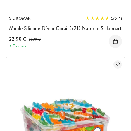
SILIKOMART
5
/
5
(1)
Moule Silicone Décor Corail (x21) Naturae Silikomart
22,90 €
Prix avant réduction :
28,19 €
En stock