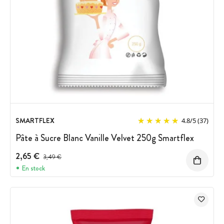
SMARTFLEX
4.8
/
5
(37)
Pâte à Sucre Blanc Vanille Velvet 250g Smartflex
2,65 €
Prix avant réduction :
3,49 €
En stock