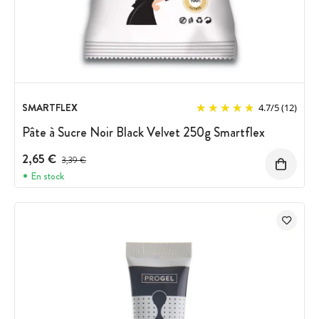
SMARTFLEX
4.7
/
5
(12)
Pâte à Sucre Noir Black Velvet 250g Smartflex
2,65 €
Prix avant réduction :
3,39 €
En stock