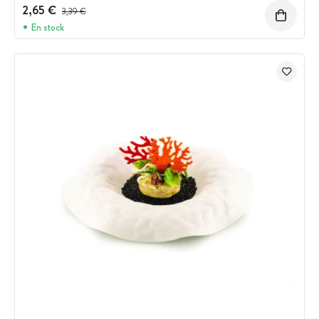
2,65 €
Prix avant réduction :
3,39 €
En stock