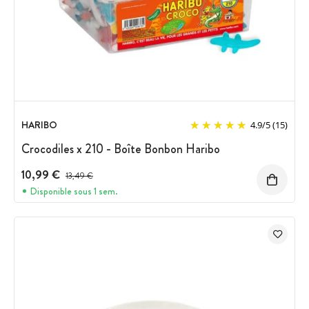
HARIBO
4.9
/
5
(15)
Crocodiles x 210 - Boîte Bonbon Haribo
10,99 €
Prix avant réduction :
13,49 €
Disponible sous 1 sem.