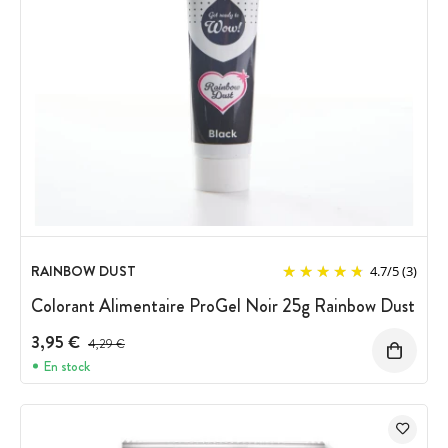
RAINBOW DUST
4.7
/
5
(3)
Colorant Alimentaire ProGel Noir 25g Rainbow Dust
3,95 €
Prix avant réduction :
4,29 €
En stock