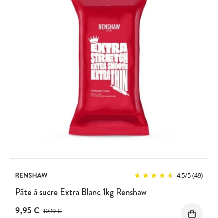
RENSHAW
4.5
/
5
(49)
Pâte à sucre Extra Blanc 1kg Renshaw
9,95 €
Prix avant réduction :
10,19 €