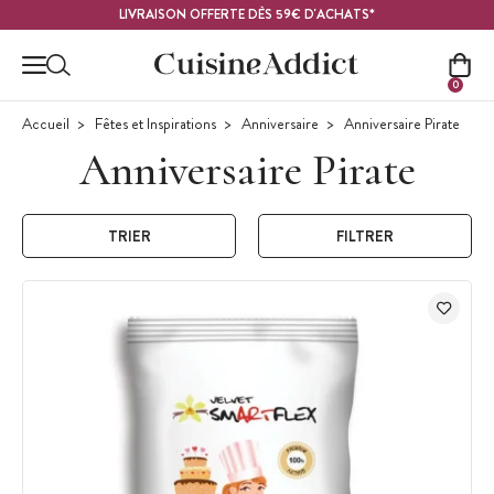
Contenu principal
LIVRAISON OFFERTE DÈS 59€ D'ACHATS*
0
Accueil
Fêtes et Inspirations
Anniversaire
Anniversaire Pirate
Anniversaire Pirate
TRIER
FILTRER