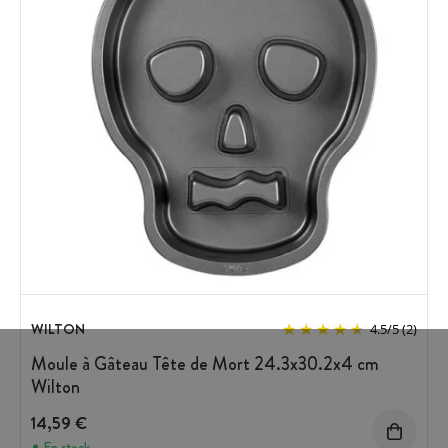
WILTON
4.5
/
5
(2)
Moule à Gâteau Tête de Mort 24.3x30.2x4 cm
Wilton
14,59 €
En stock