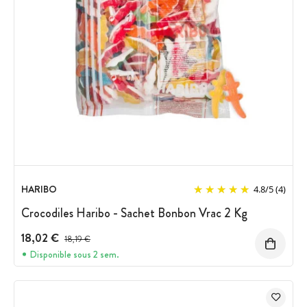
HARIBO
4.8
/
5
(4)
Crocodiles Haribo - Sachet Bonbon Vrac 2 Kg
18,02 €
Prix avant réduction :
18,19 €
Disponible sous 2 sem.