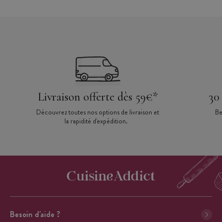
Livraison offerte dès 59€*
30
Découvrez toutes nos options de livraison et
Be
la rapidité d'expédition.
Besoin d'aide ?