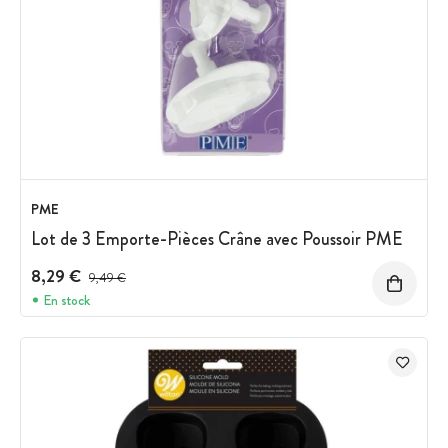
PME
Lot de 3 Emporte-Pièces Crâne avec Poussoir PME
8,29 €
Prix avant réduction :
9,49 €
En stock