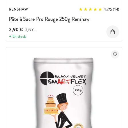
RENSHAW
4.7
/
5
(14)
Pâte à Sucre Pro Rouge 250g Renshaw
2,90 €
Prix avant réduction :
3,19 €
En stock