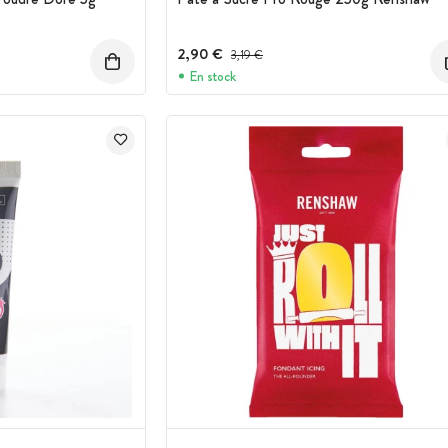
2,90 €
Prix avant réduction :
3,19 €
En stock