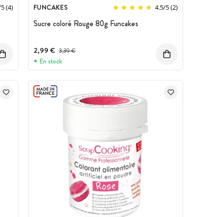
FUNCAKES
/
5
(4)
4.5
/
5
(2)
Sucre coloré Rouge 80g Funcakes
2,99 €
Prix avant réduction :
3,39 €
En stock