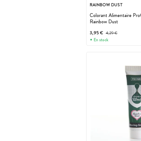
RAINBOW DUST
Colorant Alimentaire Pro
Rainbow Dust
3,95 €
Prix avant réduction :
4,29 €
En stock