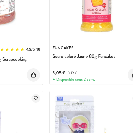
FUNCAKES
4.8
/
5
(9)
Sucre coloré Jaune 80g Funcakes
 g Scrapcooking
3,05 €
Prix avant réduction :
3,19 €
Disponible sous 2 sem.