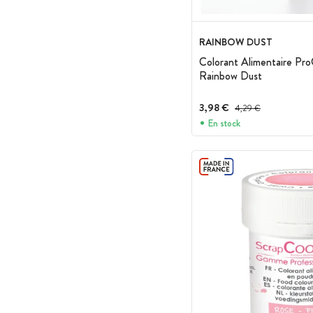
RAINBOW DUST
Colorant Alimentaire Pr
Rainbow Dust
3,98 €
Prix avant réduction :
4,29 €
En stock