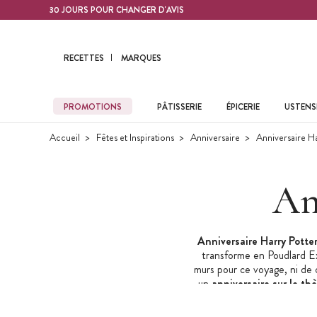
Contenu principal
30 JOURS POUR CHANGER D'AVIS
RECETTES
MARQUES
PROMOTIONS
PÂTISSERIE
ÉPICERIE
USTENSI
Accueil
Fêtes et Inspirations
Anniversaire
Anniversaire Ha
An
Anniversaire Harry Potte
transforme en Poudlard Ex
murs pour ce voyage, ni de 
un
anniversaire sur le th