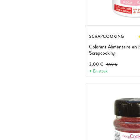
SCRAPCOOKING
Colorant Alimentaire en 
Scrapcooking
3,00 €
Prix avant réduction :
4,99 €
En stock