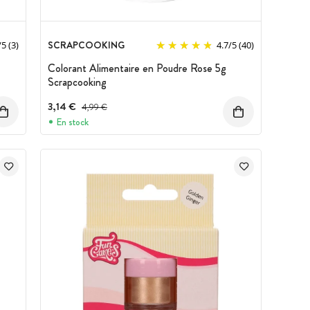
SCRAPCOOKING
/
5
(3)
4.7
/
5
(40)
Colorant Alimentaire en Poudre Rose 5g
Scrapcooking
3,14 €
Prix avant réduction :
4,99 €
En stock