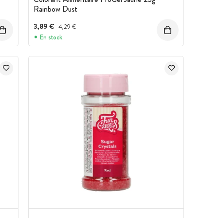
Rainbow Dust
3,89 €
Prix avant réduction :
4,29 €
En stock