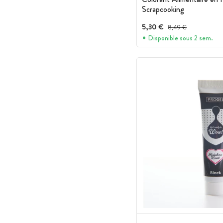
Scrapcooking
5,30 €
Prix avant réduction :
8,49 €
Disponible sous 2 sem.