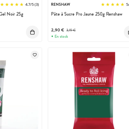
RENSHAW
4.7
/
5
(3)
5
Gel Noir 25g
Pâte à Sucre Pro Jaune 250g Renshaw
2,90 €
Prix avant réduction :
3,19 €
En stock