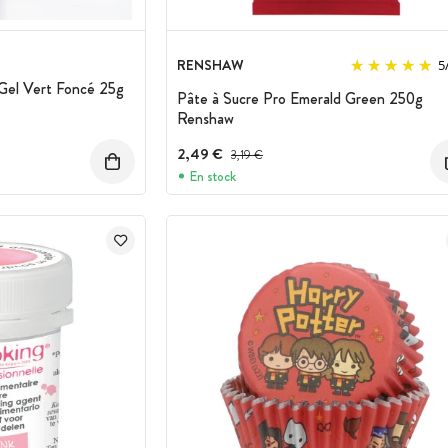
RENSHAW
5
oGel Vert Foncé 25g
Pâte à Sucre Pro Emerald Green 250g
Renshaw
2,49 €
Prix avant réduction :
3,19 €
En stock