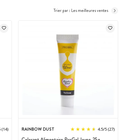
Trier par :
Les meilleures ventes
RAINBOW DUST
5
(14)
4.5
/
5
(27)
Colorant Alimentaire ProGel Jaune 25g