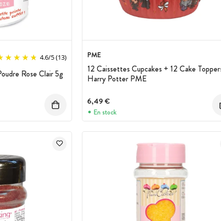
PME
4.6
/
5
(13)
12 Caissettes Cupcakes + 12 Cake Topper
Poudre Rose Clair 5g
Harry Potter PME
6,49 €
En stock