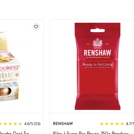
RENSHAW
4.6
/
5
(53)
4.7
/
 Poudre Doré 5g
Pâte à Sucre Pro Rouge 250g Renshaw