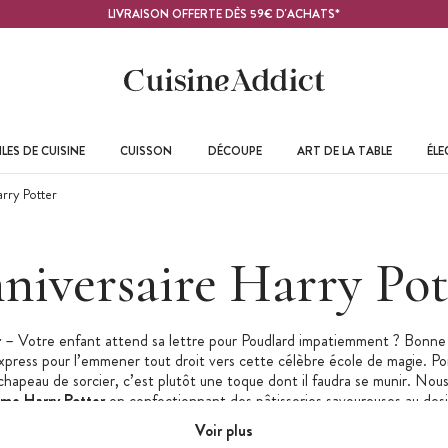
LIVRAISON OFFERTE DÈS 59€ D'ACHATS*
LES DE CUISINE
CUISSON
DÉCOUPE
ART DE LA TABLE
ÉL
rry Potter
niversaire Harry Pot
r
– Votre enfant attend sa lettre pour Poudlard impatiemment ? Bonne 
press pour l’emmener tout droit vers cette célèbre école de magie. Poi
chapeau de sorcier, c’est plutôt une toque dont il faudra se munir. Nou
ème Harry Potter
en confectionnant des pâtisseries savoureuses au des
vous à vos balais, on s’envole vers un
anniversaire sorcier
fantastique.
Voir plus