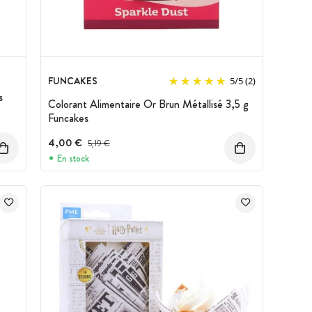
FUNCAKES
5
/
5
(2)
s
Colorant Alimentaire Or Brun Métallisé 3,5 g
Funcakes
4,00 €
Prix avant réduction :
5,19 €
En stock