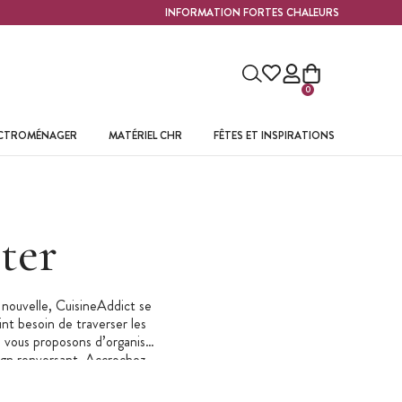
INFORMATION FORTES CHALEURS
0
ECTROMÉNAGER
MATÉRIEL CHR
FÊTES ET INSPIRATIONS
ter
nouvelle, CuisineAddict se
nt besoin de traverser les
s vous proposons d’organiser
ign renversant. Accrochez-