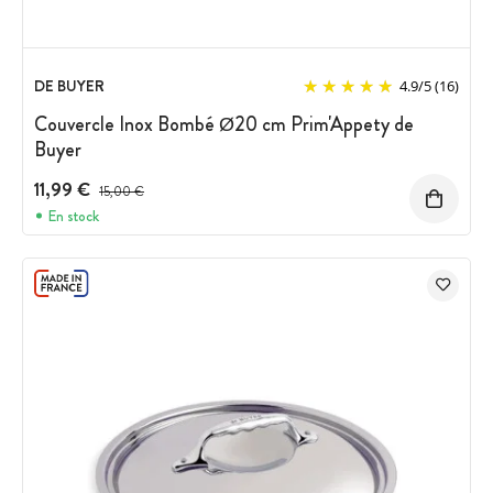
DE BUYER
4.9
/
5
(16)
Couvercle Inox Bombé Ø20 cm Prim'Appety de
Buyer
11,99 €
Prix avant réduction :
15,00 €
En stock