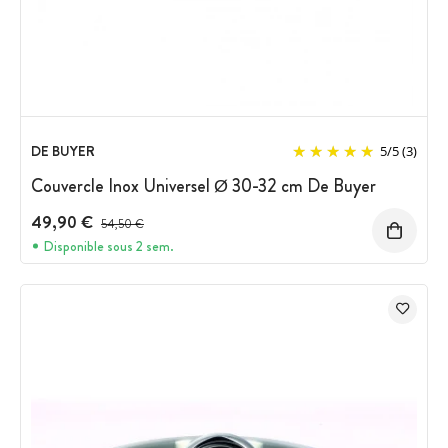
DE BUYER
5
/
5
(3)
Couvercle Inox Universel Ø 30-32 cm De Buyer
49,90 €
Prix avant réduction :
54,50 €
Disponible sous 2 sem.