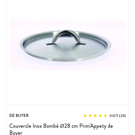
DE BUYER
4.6
/
5
(24)
Couvercle Inox Bombé Ø28 cm Prim'Appety de
Buyer