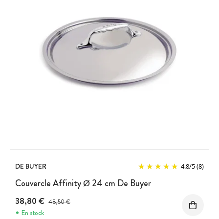
DE BUYER
4.8
/
5
(8)
Couvercle Affinity Ø 24 cm De Buyer
38,80 €
Prix avant réduction :
48,50 €
En stock