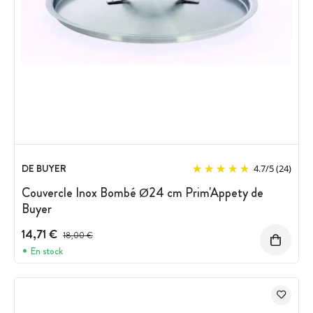
DE BUYER
4.7
/
5
(24)
Couvercle Inox Bombé Ø24 cm Prim'Appety de
Buyer
14,71 €
Prix avant réduction :
18,00 €
En stock