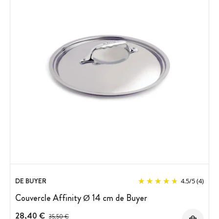
DE BUYER
4.5
/
5
(4)
Couvercle Affinity Ø 14 cm de Buyer
28,40 €
Prix avant réduction :
35,50 €