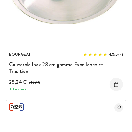
BOURGEAT
4.8
/
5
(4)
Couvercle Inox 28 cm gamme Excellence et
Tradition
25,24 €
Prix avant réduction :
31,29 €
En stock