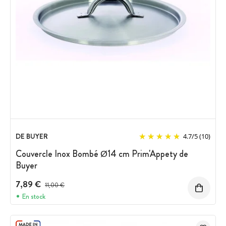
DE BUYER
4.7
/
5
(10)
Couvercle Inox Bombé Ø14 cm Prim'Appety de
Buyer
7,89 €
Prix avant réduction :
11,00 €
En stock