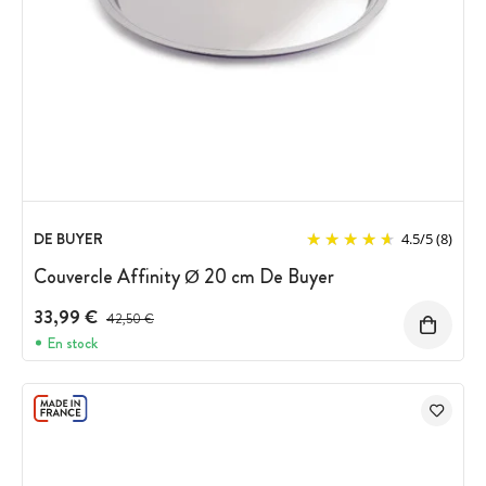
DE BUYER
4.5
/
5
(8)
Couvercle Affinity Ø 20 cm De Buyer
33,99 €
Prix avant réduction :
42,50 €
En stock