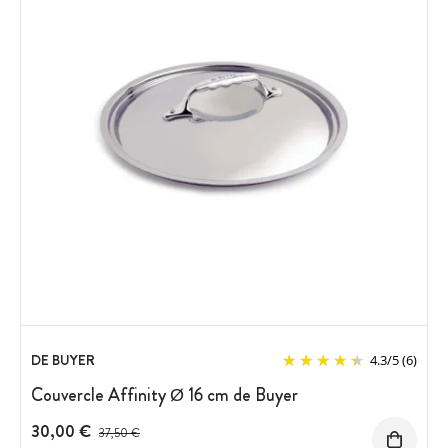
DE BUYER
4.3
/
5
(6)
Couvercle Affinity Ø 16 cm de Buyer
30,00 €
Prix avant réduction :
37,50 €