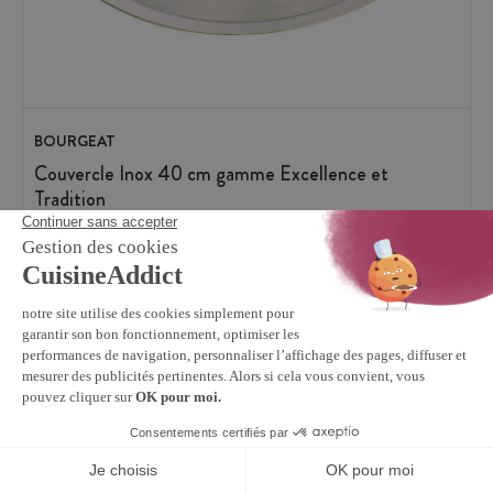
BOURGEAT
Couvercle Inox 40 cm gamme Excellence et
Tradition
56,19 €
En stock