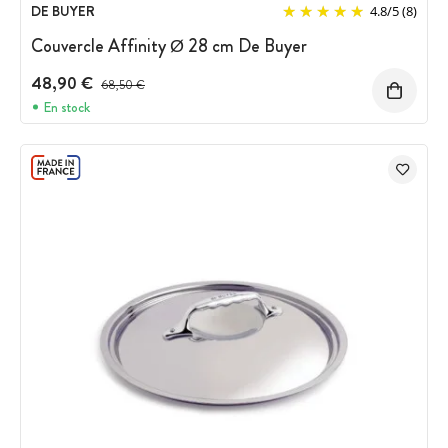
DE BUYER
4.8
/
5
(8)
Couvercle Affinity Ø 28 cm De Buyer
48,90 €
Prix avant réduction :
68,50 €
En stock