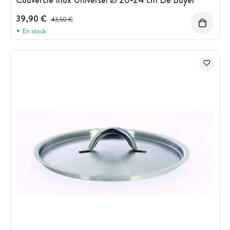
39,90 €
Prix avant réduction :
43,50 €
En stock