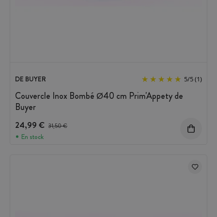
DE BUYER
5
/
5
(1)
Couvercle Inox Bombé Ø40 cm Prim'Appety de
Buyer
24,99 €
Prix avant réduction :
31,50 €
En stock