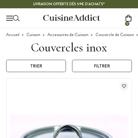
Contenu principal
LIVRAISON OFFERTE DÈS 59€ D'ACHATS*
0
Accueil
Cuisson
Accessoires de Cuisson
Couvercle de Cuisson
Couvercles inox
TRIER
FILTRER