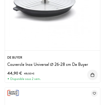
DE BUYER
Couvercle Inox Universel Ø 26-28 cm De Buyer
44,90 €
Prix avant réduction :
48,50 €
Disponible sous 2 sem.