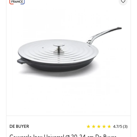
DE BUYER
4.7
/
5
(3)
Couvercle Inox Universel Ø 20-24 cm De Buyer