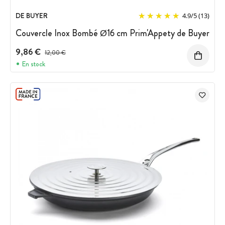
DE BUYER
4.9
/
5
(13)
Couvercle Inox Bombé Ø16 cm Prim'Appety de Buyer
9,86 €
Prix avant réduction :
12,00 €
En stock