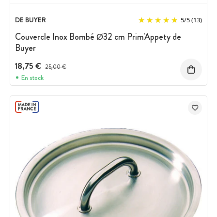
DE BUYER
5
/
5
(13)
Couvercle Inox Bombé Ø32 cm Prim'Appety de
Buyer
18,75 €
Prix avant réduction :
25,00 €
En stock