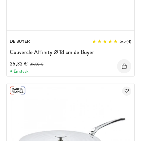
DE BUYER
5
/
5
(4)
Couvercle Affinity Ø 18 cm de Buyer
25,32 €
Prix avant réduction :
39,50 €
En stock