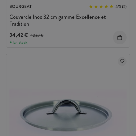
BOURGEAT
5
/
5
(5)
Couvercle Inox 32 cm gamme Excellence et
Tradition
34,42 €
Prix avant réduction :
42,59 €
En stock