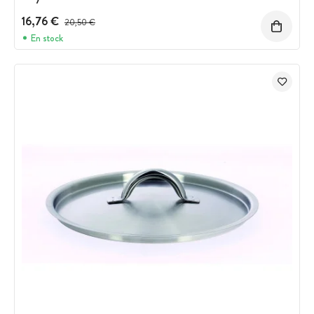
16,76 €
Prix avant réduction :
20,50 €
En stock