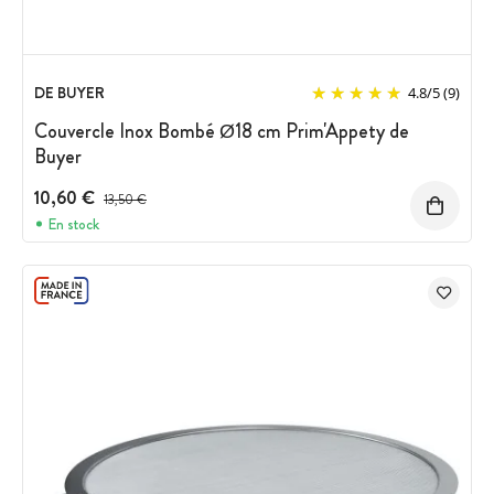
DE BUYER
4.8
/
5
(9)
Couvercle Inox Bombé Ø18 cm Prim'Appety de
Buyer
10,60 €
Prix avant réduction :
13,50 €
En stock