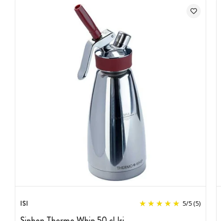
100% inox
Silicone anti-dérapant
Pour préparations chaudes et froides
Caractéristiques du Siphon
:
Marque : Isi
Modèle : Goumet Whip
Capacité : 25 cl
Pour préparations chaudes et froides
Corps en acier inoxydable brossé avec indication niveau de
remplissage maximum
Tête en acier inoxydable avec valve fixée
Porte capsule en acier inoxydable avec revêtement silicone
anti-dérapant
Joint silicone avec ergot : nettoyage facilité
Inclus : 1 douille lisse + 1 douille cannelée + 1 douille tulipe
ISI
5
/
5
(5)
Sécurité d'utilisation
Siphon Thermo Whip 50 cl Isi