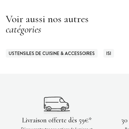
Voir aussi nos autres
catégories
USTENSILES DE CUISINE & ACCESSOIRES
ISI
Livraison offerte dès 59€*
30