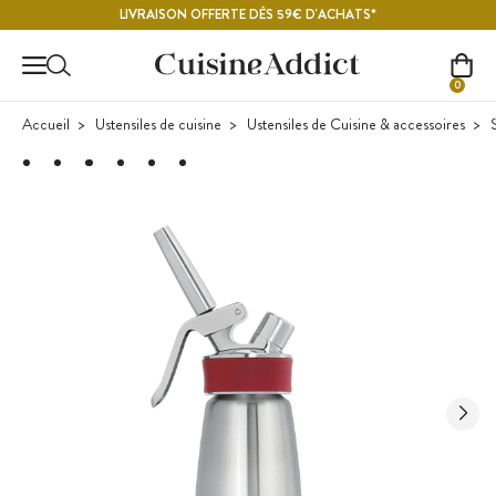
Contenu principal
LIVRAISON OFFERTE DÈS 59€ D'ACHATS*
0
Accueil
Ustensiles de cuisine
Ustensiles de Cuisine & accessoires