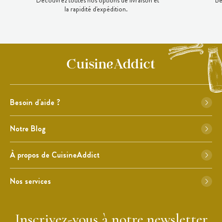
Découvrez toutes nos options de livraison et
Be
la rapidité d'expédition.
Besoin d'aide ?
Notre Blog
À propos de CuisineAddict
Nos services
Inscrivez-vous à notre newsletter