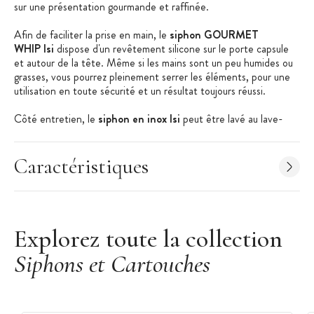
sur une présentation gourmande et raffinée.
Afin de faciliter la prise en main, le
siphon GOURMET
WHIP Isi
dispose d'un revêtement silicone sur le porte capsule
et autour de la tête. Même si les mains sont un peu humides ou
grasses, vous pourrez pleinement serrer les éléments, pour une
utilisation en toute sécurité et un résultat toujours réussi.
Côté entretien, le
siphon en inox Isi
peut être lavé au lave-
vaisselle. Toutes les pièces se détachent et se remontent très
facilement, y compris le joint d'étanchéité qui possède un ergot
pour faciliter l'extraction.
Caractéristiques
Pour une bonne utilisation du
siphon inox GOURMET WHIP
et
un résultat satisfaisant, veillez à ne pas dépasser le repère
indiqué. Avec le gaz, la préparation va gagner en densité pour
ainsi remplir toute la cuve.
Explorez toute la collection
Siphons et Cartouches
Les + produit :