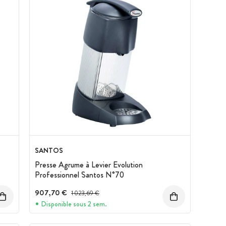
SANTOS
Presse Agrume à Levier Evolution
Professionnel Santos N°70
907,70 €
Prix avant réduction :
1 023,69 €
Disponible sous 2 sem.