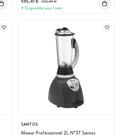
595,41 €
Prix avant réduction :
720,49 €
Disponible sous 1 sem.
SANTOS
Mixeur Professionnel 2L N°37 Santos