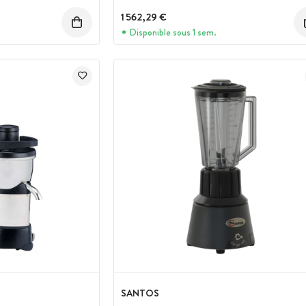
n :
1 562,29 €
Disponible sous 1 sem.
SANTOS