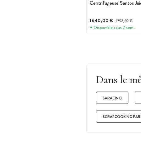
Centrifugeuse Santos Ju
1 640,00 €
Prix avant réducti
1 793,69 €
Disponible sous 2 sem.
Dans le m
SARACINO
SCRAPCOOKING PAR