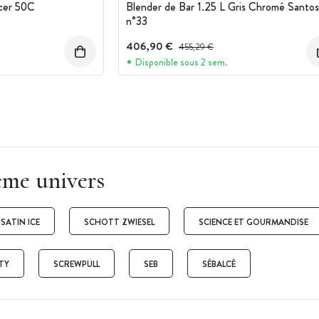
icer 50C
Blender de Bar 1.25 L Gris Chromé Santos
n°33
on :
406,90 €
Prix avant réduction :
455,29 €
Disponible sous 2 sem.
ême univers
SATIN ICE
SCHOTT ZWIESEL
SCIENCE ET GOURMANDISE
TY
SCREWPULL
SEB
SÉBALCÉ