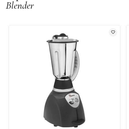
Blender
Profondeur : 310 mm
Poids : 8,96 kg
Moteur :
monophasé
220 - 240 V - 50/60 Hz - 1550 W (puissance absorbée
max)
Vitesse :
0 à 18000 tr/min (50/60 Hz)
Bol en inox : 2L
Utilisations : Le fonctionnement d'un mixeur est basé sur le
brassage et le déplacement d'un liquide à travers une hélice
(couteaux). Il est nécessaire d'avoir un minimum de liquide
pour entraîner les aliments vers les couteaux.
Facile à nettoyer
Système de sécurité exclusif Santosafe
Certification Long Time
Origine : France
Marque : Santos