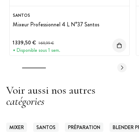
SANTOS
Mixeur Professionnel 4 L N°37 Santos
1 339,50 €
Prix avant réduction :
1 611,99 €
Disponible sous 1 sem.
Voir aussi nos autres
catégories
MIXER
SANTOS
PRÉPARATION
BLENDER P