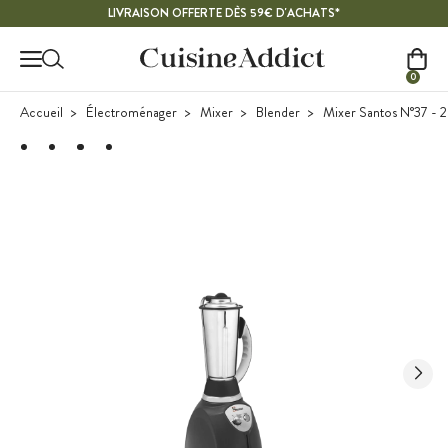
Contenu principal
LIVRAISON OFFERTE DÈS 59€ D'ACHATS*
0
Accueil
Électroménager
Mixer
Blender
Mixer Santos N°37 - 2L