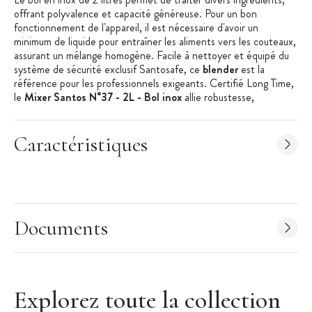
offrant polyvalence et capacité généreuse. Pour un bon
fonctionnement de l'appareil, il est nécessaire d'avoir un
minimum de liquide pour entraîner les aliments vers les couteaux,
assurant un mélange homogène. Facile à nettoyer et équipé du
système de sécurité exclusif Santosafe, ce
blender
est la
référence pour les professionnels exigeants. Certifié Long Time,
le
Mixer Santos N°37 - 2L - Bol inox
allie robustesse,
performance et qualité exceptionnelle.
Les + produit :
Caractéristiques
Fabriqué en France
Ultra-solide
Qualité de mixage professionnelle
Documents
Caractéristiques du blender professionnel n°37 :
Mixeur Professionnel
Modèle : N°37
Hauteur : 560 mm
Explorez toute la collection
Largeur : 210 mm