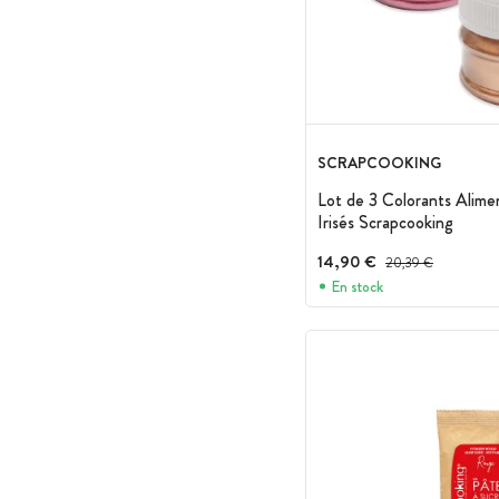
SCRAPCOOKING
Lot de 3 Colorants Alime
Irisés Scrapcooking
14,90 €
Prix avant réduction :
20,39 €
En stock