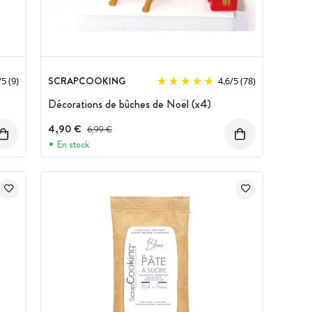
SCRAPCOOKING
/
5
(9)
4.6
/
5
(78)
Décorations de bûches de Noël (x4)
4,90 €
Prix avant réduction :
6,99 €
En stock