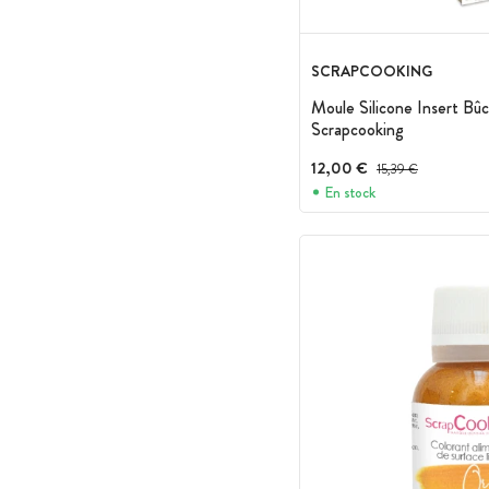
SCRAPCOOKING
Moule Silicone Insert Bû
Scrapcooking
12,00 €
Prix avant réduction :
15,39 €
En stock