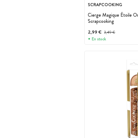
SCRAPCOOKING
Cierge Magique Étoile O
Scrapcooking
2,99 €
Prix avant réduction :
3,49 €
En stock