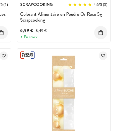
SCRAPCOOKING
/
5
(1)
4.6
/
5
(5)
ces
Colorant Alimentaire en Poudre Or Rose 5g
Scrapcooking
6,99 €
Prix avant réduction :
8,49 €
En stock