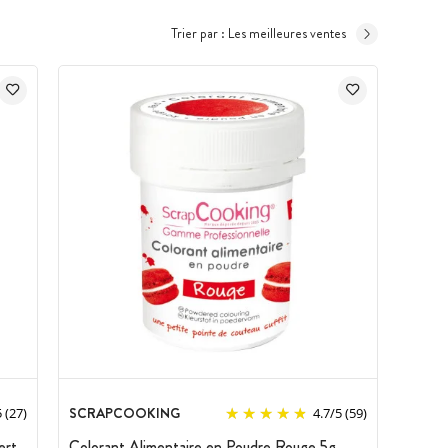
Trier par :
Les meilleures ventes
SCRAPCOOKING
5
(27)
4.7
/
5
(59)
ert
Colorant Alimentaire en Poudre Rouge 5g