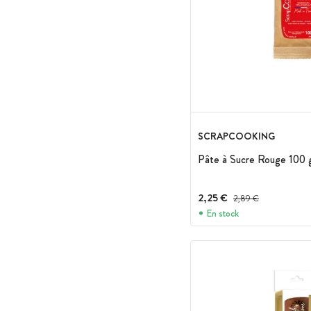
SCRAPCOOKING
Pâte à Sucre Rouge 100 
2,25 €
Prix avant réduction :
2,89 €
En stock