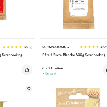
SCRAPCOOKING
5
/
5
(2)
4.5
/
g Scrapcooking
Pâte à Sucre Blanche 500g Scrapcooking
6,90 €
Prix avant réduction :
7,39 €
En stock