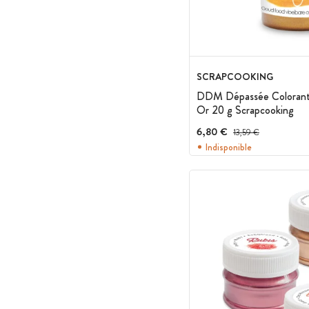
SCRAPCOOKING
DDM Dépassée Colorant 
Or 20 g Scrapcooking
6,80 €
Prix avant réduction :
13,59 €
Indisponible