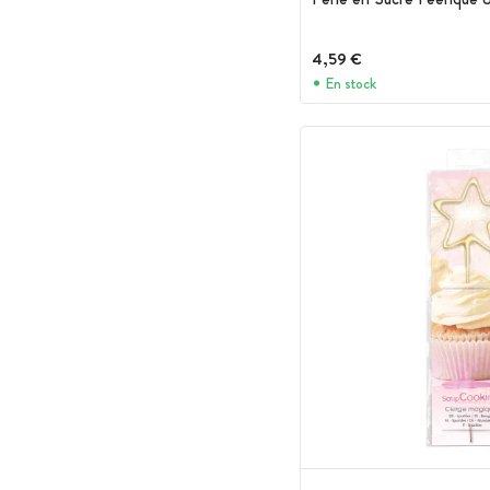
4,59 €
En stock