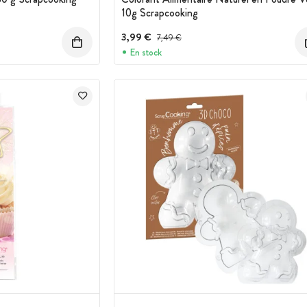
10g Scrapcooking
3,99 €
Prix avant réduction :
7,49 €
En stock