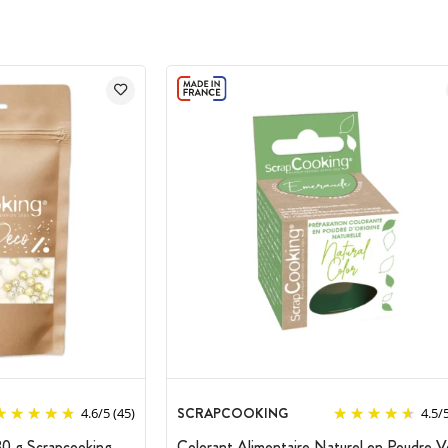
SCRAPCOOKING
4.6
/
5
(45)
4.5
/
80 g Scrapcooking
Colorant Alimentaire Naturel en Poudre V