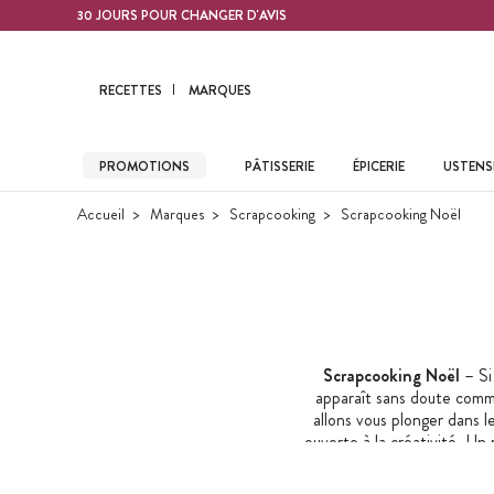
Contenu principal
30 JOURS POUR CHANGER D'AVIS
RECETTES
MARQUES
PROMOTIONS
PÂTISSERIE
ÉPICERIE
USTENSI
Accueil
Marques
Scrapcooking
Scrapcooking Noël
Scrapcooking Noël
– Si
apparaît sans doute comme
allons vous plonger dans 
ouverte à la créativité. Un
la garantie de plonger dan