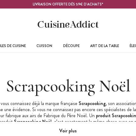
LIVRAISON OFFERTE DÈS 59€ D'ACHATS*
LES DE CUISINE
CUISSON
DÉCOUPE
ART DE LA TABLE
ÉL
Scrapcooking Noël
 vous connaissez déjà la marque française
Scrapcooking
, son associatio
 une évidence. Si vous ne connaissez pas encore ces spécialistes de l
leur fabrique aux airs de Fabrique du Père Noël. Un
produit Scrapcooki
 produit
Scrapcooking Noël
, c’est exactement la même chose avec en p
s un univers de conte. Pour d’adorables biscuits, des bûches de Noël au
Voir plus
cupcakes qui rendront fous les lutins, vous êtes au bon endroit.