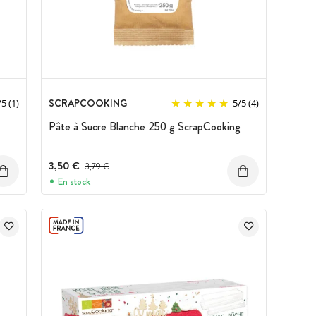
SCRAPCOOKING
/
5
(1)
5
/
5
(4)
Pâte à Sucre Blanche 250 g ScrapCooking
3,50 €
Prix avant réduction :
3,79 €
En stock