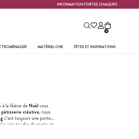
INFORMATION FORTES CHALEURS
0
ECTROMÉNAGER
MATÉRIEL CHR
FÊTES ET INSPIRATIONS
n à la féérie de
Noël
vous
a
pâtisserie créative
, nous
ng
c’est toujours une porte
lus une touche de magie et
 rendu professionnel et des