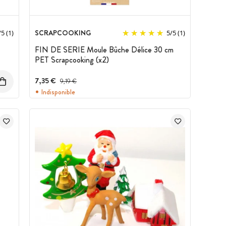
SCRAPCOOKING
/
5
(1)
5
/
5
(1)
FIN DE SERIE Moule Bûche Délice 30 cm
PET Scrapcooking (x2)
7,35 €
Prix avant réduction :
9,19 €
Indisponible