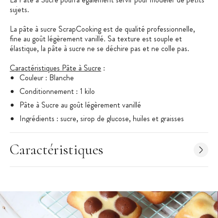
sujets.
La pâte à sucre ScrapCooking est de qualité professionnelle,
fine au goût légèrement vanillé. Sa texture est souple et
élastique, la pâte à sucre ne se déchire pas et ne colle pas.
Caractéristiques Pâte à Sucre
:
Couleur : Blanche
Conditionnement : 1 kilo
Pâte à Sucre au goût légèrement vanillé
Ingrédients : sucre, sirop de glucose, huiles et graisses
végétales non hydrogénées (huile de palme, coton, carthame
et tournesol, beurre de karité et d’illipé), eau, amidon de
Caractéristiques
maïs, épaississant : E466, E415, E412, E413; humectant :
E422; amidon modifié, correcteur d’acidité E330; arômes;
conservateur : E202.
Produit dans une usine où sont utilisés : lait, fruits à coques,
céréales (gluten) et dérivés.
Marque : Scrapcooking