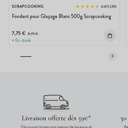
SCRAPCOOKING
4.4
/
5
(39)
Fondant pour Glaçage Blanc 500g Scrapcooking
7,75 €
Prix avant réduction :
8,79 €
En stock
Livraison offerte dès 59€*
30
Découvrez toutes nos options de livraison et
Be