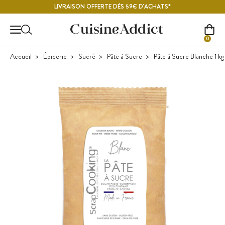
Contenu principal
LIVRAISON OFFERTE DÈS 59€ D'ACHATS*
0
Accueil
Épicerie
Sucré
Pâte à Sucre
Pâte à Sucre Blanche 1 k