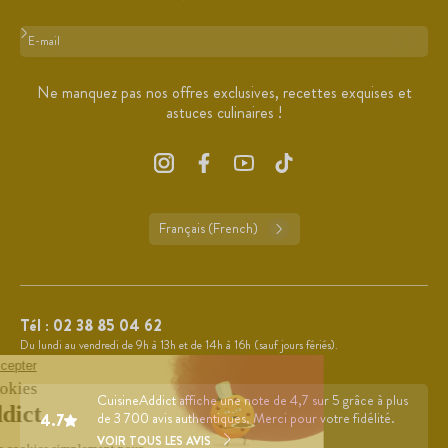
Format : adresse@email.com
Ne manquez pas nos offres exclusives, recettes exquises et
astuces culinaires !
Français (French)
Tél :
02 38 85 04 62
Du lundi au vendredi de 9h à 13h et de 14h à 16h (sauf jours fériés).
CuisineAddict affiche une note de 4,7 sur 5 grâce à plus
4.7
de 3 700 avis authentiques. Merci pour votre fidélité.
VOIR TOUS LES AVIS