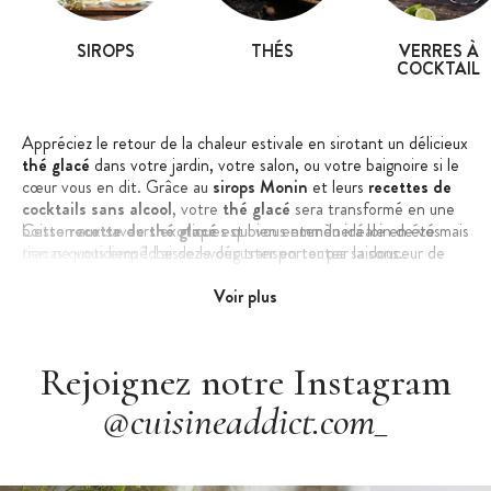
SIROPS
THÉS
VERRES À
COCKTAIL
Appréciez le retour de la chaleur estivale en sirotant un délicieux
thé glacé
dans votre jardin, votre salon, ou votre baignoire si le
cœur vous en dit. Grâce au
sirops Monin
et leurs
recettes de
cocktails sans alcool
, votre
thé glacé
sera transformé en une
boisson aux saveurs exotiques qui vous emmènera loin de vos
Cette
recette de thé glacé
est bien entendu idéale en été mais
tracas quotidiens ! Laissez-vous transporter par la douceur de
rien ne vous empêche de la déguster en toutes saisons.
l'ananas et la noix de coco en sirotant votre
thé froid
facile à
préparer : quelques ingrédients, un peu d'huile de coude et la
Voir plus
détente n'attend plus que vous !
Rejoignez notre Instagram
@cuisineaddict.com_