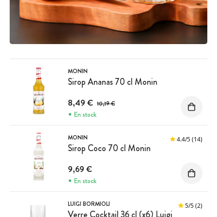
MONIN
Sirop Ananas 70 cl Monin
Prix avant réduction :
8,49 €
10,19 €
En stock
MONIN
4.4
/
5
(14)
Sirop Coco 70 cl Monin
9,69 €
En stock
LUIGI BORMIOLI
5
/
5
(2)
Verre Cocktail 36 cl (x6) Luigi