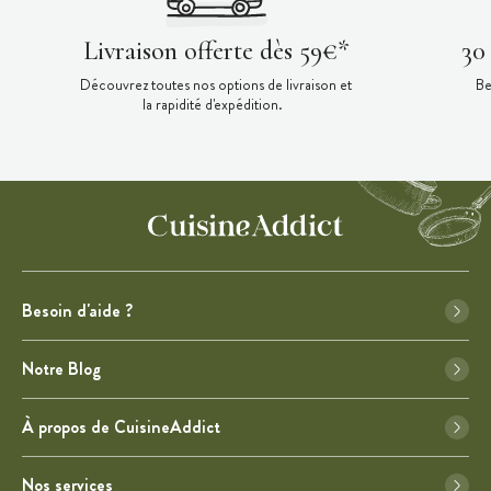
Livraison offerte dès 59€*
30
Découvrez toutes nos options de livraison et
Be
la rapidité d'expédition.
Besoin d'aide ?
Notre Blog
À propos de CuisineAddict
Nos services