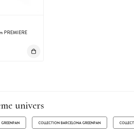
0 cm PREMIERE
ême univers
O GREENPAN
COLLECTION BARCELONA GREENPAN
COLLEC