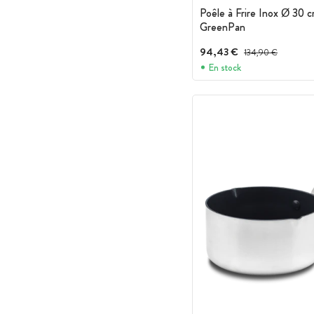
Poêle à Frire Inox Ø 3
GreenPan
94,43 €
Prix avant réduction :
134,90 €
En stock