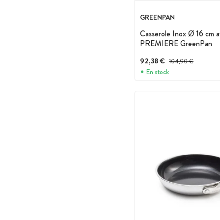
GREENPAN
Casserole Inox Ø 16 cm a
PREMIERE GreenPan
92,38 €
Prix avant réduction :
104,90 €
En stock