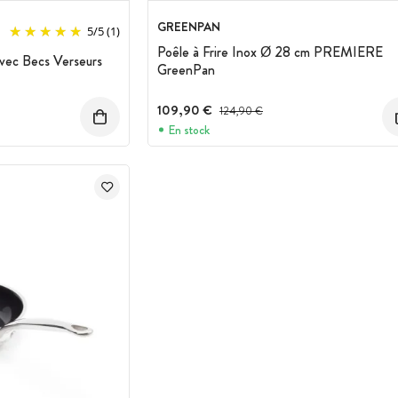
GREENPAN
5
/
5
(1)
Poêle à Frire Inox Ø 28 cm PREMIERE
vec Becs Verseurs
GreenPan
109,90 €
Prix avant réduction :
124,90 €
En stock