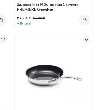
Sauteuse Inox Ø 26 cm avec Couvercle
PREMIERE GreenPan
156,64 €
Prix avant réduction :
169,90 €
En stock