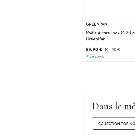
GREENPAN
Poêle à Frire Inox Ø 2
GreenPan
89,90 €
Prix avant réduction :
104,90 €
En stock
Dans le m
COLLECTION TORIN