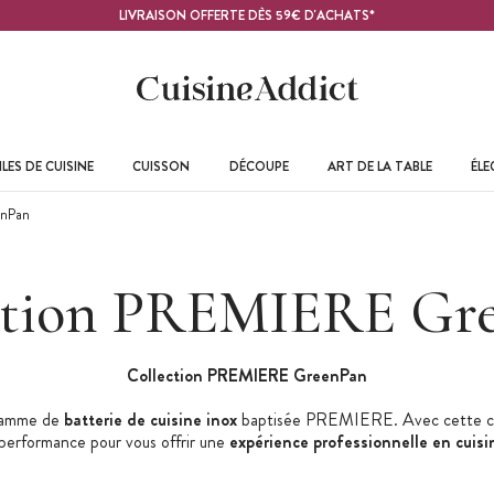
LIVRAISON OFFERTE DÈS 59€ D'ACHATS*
LES DE CUISINE
CUISSON
DÉCOUPE
ART DE LA TABLE
ÉL
nPan
ction PREMIERE Gr
Collection PREMIERE GreenPan
 gamme
de
batterie de cuisine inox
baptisée PREMIERE. Avec cette colle
 performance pour vous offrir une
expérience professionnelle en cuisi