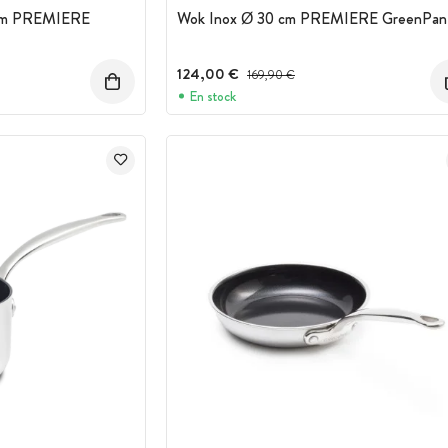
0 cm PREMIERE
Wok Inox Ø 30 cm PREMIERE GreenPan
124,00 €
Prix avant réduction :
169,90 €
En stock