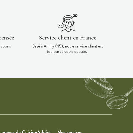
pensée
Service client en France
es bons
Basé à Amilly (45), notre service client est
toujours à votre écoute.
 propos de CuisineAddict
Nos services