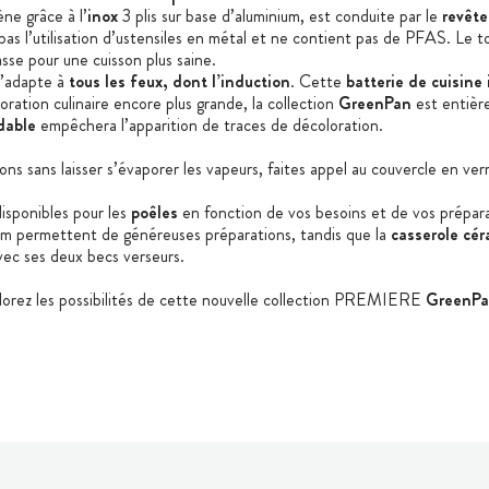
ne grâce à l’
inox
3 plis sur base d’aluminium, est conduite par le
revêt
t pas l’utilisation d’ustensiles en métal et ne contient pas de PFAS. Le
asse pour une cuisson plus saine.
’adapte à
tous les feux, dont l’induction
. Cette
batterie de cuisine
ration culinaire encore plus grande, la collection
GreenPan
est entièr
ydable
empêchera l’apparition de traces de décoloration.
ssons sans laisser s’évaporer les vapeurs, faites appel au couvercle en
isponibles pour les
poêles
en fonction de vos besoins et de vos prépa
m permettent de généreuses préparations, tandis que la
casserole cé
avec ses deux becs verseurs.
plorez les possibilités de cette nouvelle collection PREMIERE
GreenP