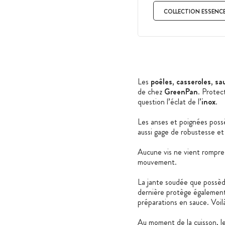
COLLECTION ESSENC
Les
poêles
,
casseroles
,
sa
de chez
GreenPan
. Protec
question l’éclat de l’
inox
.
Les anses et poignées poss
aussi gage de robustesse et 
Aucune vis ne vient rompr
mouvement.
La jante soudée que possè
dernière protège également c
préparations en sauce. Voil
Au moment de la cuisson, l