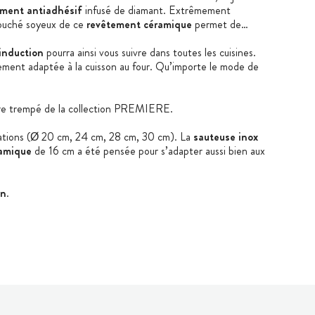
ement
antiadhésif
infusé de diamant. Extrêmement
 touché soyeux de ce
revêtement céramique
permet de
 induction
pourra ainsi vous suivre dans toutes les cuisines.
ement adaptée à la cuisson au four. Qu’importe le mode de
 verre trempé de la collection PREMIERE.
rations (Ø 20 cm, 24 cm, 28 cm, 30 cm). La
sauteuse inox
ramique
de 16 cm a été pensée pour s’adapter aussi bien aux
an
.