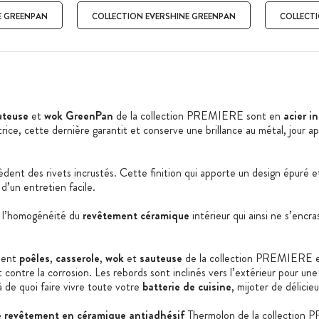
E GREENPAN
COLLECTION EVERSHINE GREENPAN
COLLECT
uteuse
et
wok GreenPan
de la collection PREMIERE sont en
acier i
trice, cette dernière garantit et conserve une brillance au métal, jour apr
èdent des rivets incrustés. Cette finition qui apporte un design épuré
d’un entretien facile.
e l’homogénéité du
revêtement céramique
intérieur qui ainsi ne s’encra
dent
poêles
,
casserole
,
wok
et
sauteuse
de la collection PREMIERE est
ontre la corrosion. Les rebords sont inclinés vers l’extérieur pour une 
à de quoi faire vivre toute votre
batterie de cuisine
, mijoter de délicie
e
revêtement en céramique antiadhésif
Thermolon
de la collection 