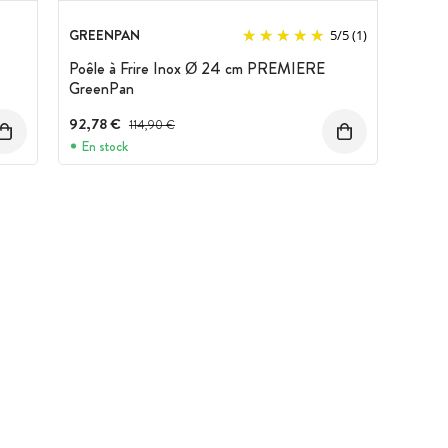
GREENPAN
5
/
5
(1)
Poêle à Frire Inox Ø 24 cm PREMIERE
GreenPan
92,78 €
Prix avant réduction :
114,90 €
En stock