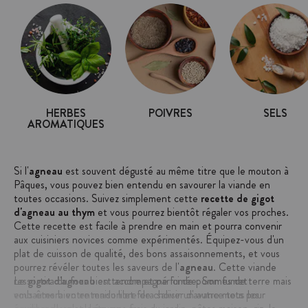
HERBES
POIVRES
SELS
AROMATIQUES
Si l'
agneau
est souvent dégusté au même titre que le mouton à
Pâques, vous pouvez bien entendu en savourer la viande en
toutes occasions. Suivez simplement cette
recette de gigot
d'agneau au thym
et vous pourrez bientôt régaler vos proches.
Cette recette est facile à prendre en main et pourra convenir
aux cuisiniers novices comme expérimentés. Équipez-vous d'un
plat de cuisson de qualité, des bons assaisonnements, et vous
pourrez révéler toutes les saveurs de l'
agneau
. Cette viande
ressortira du four bien tendre et parfumée. Son fumet
Le
gigot d'agneau
est accompagné ici de pommes de terre mais
embaumera votre maison et fera saliver d'avance tous les
vous êtes bien entendu libre de choisir un autre mets pour