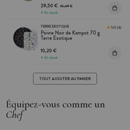
Prix avant réduction :
29,50 €
35,49 €
En stock
TERRE EXOTIQUE
5
/
5
(4)
Poivre Noir de Kampot 70 g
Terre Exotique
10,20 €
En stock
TOUT AJOUTER AU PANIER
Équipez-vous comme un
Chef