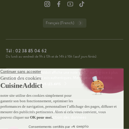
Français (French)
Tél :
02 38 85 04 62
Du lundi au vendredi de 9h à 13h et de 14h à 16h (sauf jours fériés).
CuisineAddict affiche une note de 4,7 sur 5 grâce à plus
4.7
de 3 700 avis authentiques. Merci pour votre fidélité.
VOIR TOUS LES AVIS
© 2026 Cuisine Addict · Tous droits réservés ·
Protection des données