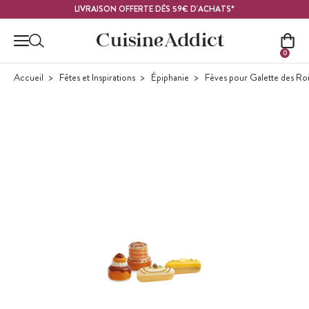
Contenu principal
LIVRAISON OFFERTE DÈS 59€ D'ACHATS*
0
Accueil
Fêtes et Inspirations
Épiphanie
Fèves pour Galette des Ro