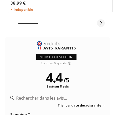
38,99 €
Indisponible
VOIR L'ATTESTATION
Contrôle & qualité
4.4
/
5
Basé sur 8 avis
Trier par
date décroissante
Sandrine T.