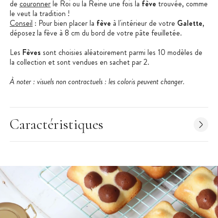
de
couronner
le Roi ou la Reine une fois la
fève
trouvée, comme
le veut la tradition !
Conseil
: Pour bien placer la
fève
à l'intérieur de votre
Galette
,
déposez la fève à 8 cm du bord de votre pâte feuilletée.
Les
Fèves
sont choisies aléatoirement parmi les 10 modèles de
la collection et sont vendues en sachet par 2.
À noter : visuels non contractuels : les coloris peuvent changer.
Les + produit
:
Caractéristiques
Fèves en Porcelaine
Sachet de 2 fèves
10 modèles différents à collectionner
Caractéristiques des Fèves Pâtisserie
:
Fèves Pâtisserie pour Galette des Rois
Modèle aléatoire