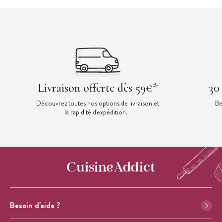
Livraison offerte dès 59€*
30
Découvrez toutes nos options de livraison et
Be
la rapidité d'expédition.
Besoin d'aide ?