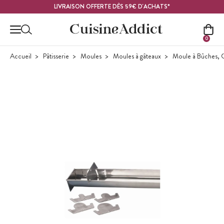
Contenu principal
LIVRAISON OFFERTE DÈS 59€ D'ACHATS*
0
Accueil
Pâtisserie
Moules
Moules à gâteaux
Moule à Bûches, 