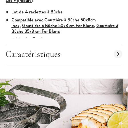
Les + produit
:
Lot de 4 raclettes à Bûche
Compatible avec
Gouttière à Bûche 50x8cm
Inox
,
Gouttière à Bûche 50x8 cm Fer Blanc
,
Gouttière à
Bûche 35x8 cm Fer Blanc
Utilisation Facile
Caractéristiques Raclette à Bûche
:
Caractéristiques
4 Raclettes à Bûche
Acier Inoxydable
Largeur : 80 mm