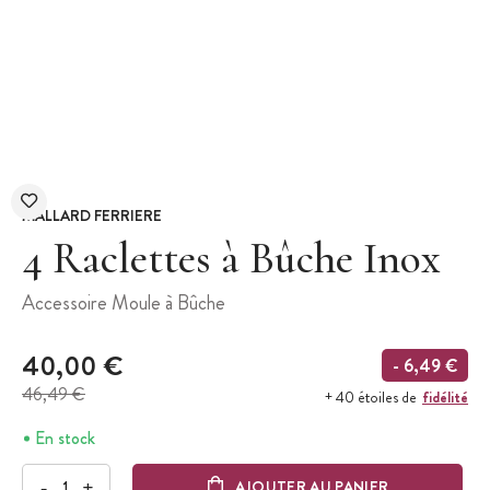
MALLARD FERRIERE
4 Raclettes à Bûche Inox
Accessoire Moule à Bûche
40,00 €
- 6,49 €
46,49 €
fidélité
+ 40 étoiles de
En stock
-
+
AJOUTER AU PANIER