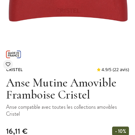
CRISTEL
Anse Mutine Amovible
Framboise Cristel
4.9
/
5
(
Anse compatible avec toutes les collections amovibles
Cristel
16,11 €
- 10%