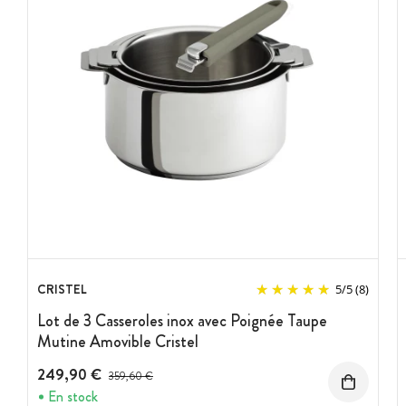
CRISTEL
5
/
5
(8)
Lot de 3 Casseroles inox avec Poignée Taupe
Mutine Amovible Cristel
249,90 €
Prix avant réduction :
359,60 €
En stock