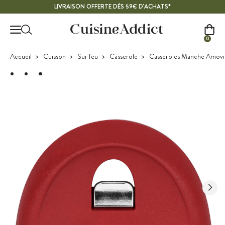
Contenu principal
LIVRAISON OFFERTE DÈS 59€ D'ACHATS*
0
Accueil
Cuisson
Sur feu
Casserole
Casseroles Manche Amovi