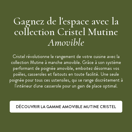
Entretien: Passe au lave-vaisselle
Toujours retirer les anses et poignées du plat avant de cuire
au four
Gagnez de l'espace avec la
Marque: Cristel
collection Cristel Mutine
Collection: Mutine Manche Amovible
Amovible
Compatible avec tous les ustensiles des Collections
Amovibles de Cristel (Mutine, Strate, Casteline, Cookway...)
Disponible en différents coloris
Cristel révolutionne le rangement de votre cuisine avec la
collection Mutine à manche amovible. Grâce à son système
Anse vendue à l'unité
performant de poignée amovible, emboitez désormais vos
poêles, casseroles et faitouts en toute facilité. Une seule
poignée pour tous ces ustensiles, qui se range discrètement à
l'intérieur d'une casserole pour un gain de place optimal.
DÉCOUVRIR LA GAMME AMOVIBLE MUTINE CRISTEL