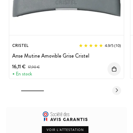
CRISTEL
4.9
/
5
(10)
Anse Mutine Amovible Grise Cristel
16,11 €
Prix avant réduction :
17,90 €
En stock
VOIR L'ATTESTATION