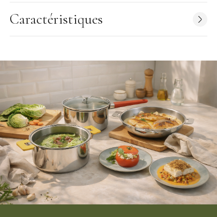
18/10 et un fond thermo-diffuseur, vous réussirez toutes
vos cuissons et sur tous les feux grâce à ces ustensiles.
Caractéristiques
Découvrez la qualité et la polyvalence des produits de la
collection Mutine dans cette courte vidéo :
https://youtu.be/24SCJOToG8Q
Tous les produits de la marque Cristel sont exclusivement
fabriqués en France et répondent à une charte de qualité
stricte. Tous les articles sont vérifiés un à un par l'homme pour
vous offrir un produit parfait et de qualité.
Caractéristiques de l'Anse Mutine Cristel
:
Matériau: Corps en résine thermo-durcie (bakélite)
Mécanisme en Inox
Couleur: Framboise (Rose - Rouge)
Fabriquée en France
Label "Origine France Garantie"