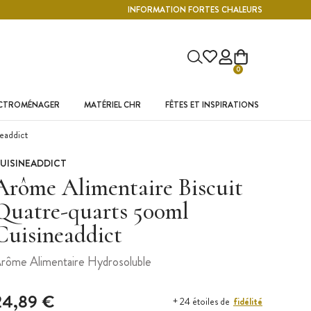
INFORMATION FORTES CHALEURS
0
ECTROMÉNAGER
MATÉRIEL CHR
FÊTES ET INSPIRATIONS
eaddict
UISINEADDICT
Arôme Alimentaire Biscuit
Quatre-quarts 500ml
Cuisineaddict
rôme Alimentaire Hydrosoluble
24,89 €
fidélité
+ 24 étoiles de