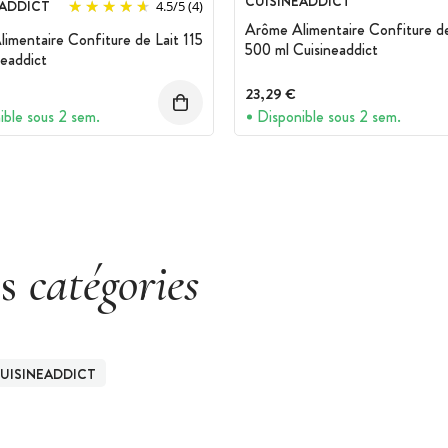
CUISINEADDICT
EADDICT
4.5
/
5
(4)
Arôme Alimentaire Confiture de
imentaire Confiture de Lait 115
500 ml Cuisineaddict
neaddict
23,29 €
ible sous 2 sem.
Disponible sous 2 sem.
es
catégories
UISINEADDICT