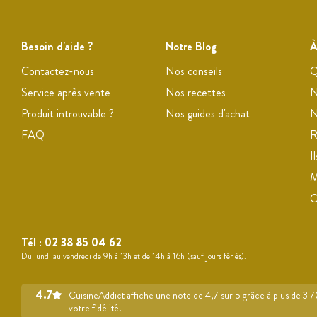
Besoin d'aide ?
Notre Blog
À
Contactez-nous
Nos conseils
Q
Service après vente
Nos recettes
N
Produit introuvable ?
Nos guides d'achat
N
FAQ
R
I
M
Tél :
02 38 85 04 62
Du lundi au vendredi de 9h à 13h et de 14h à 16h (sauf jours fériés).
4.7
CuisineAddict affiche une note de 4,7 sur 5 grâce à plus de 3 
votre fidélité.