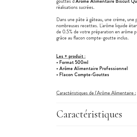
gouttes d'
Arôme Alimentaire Biscuit Qu
réalisations sucrées.
Dans une pâte à gâteau, une crème, une p
nombreuses recettes. L'arôme liquide étant 
de 0.5% de votre préparation en arôme po
grâce au flacon compte-goutte inclus.
Les + produit :
• Format 500ml
• Arôme Alimentaire Professionnel
• Flacon Compte-Gouttes
Caractéristiques de l'Arôme Alimentaire :
• Arôme Alimentaire Professionnel
• Saveur :
Biscuit Quatre-Quarts
• Arôme Naturel : Non
Caractéristiques
• Arôme Hydrosoluble
• Conditionnement : 500 ml
• Flacon compte-gouttes
• Arôme Alimentaire adapté à la cuisson