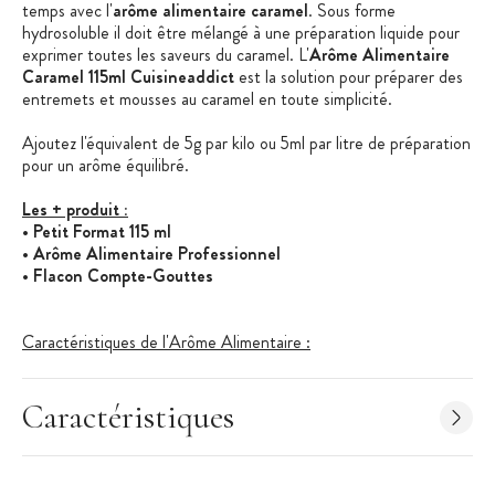
temps avec l'
arôme alimentaire caramel
. Sous forme
hydrosoluble il doit être mélangé à une préparation liquide pour
exprimer toutes les saveurs du caramel. L'
Arôme Alimentaire
Caramel 115ml Cuisineaddict
est la solution pour préparer des
entremets et mousses au caramel en toute simplicité.
Ajoutez l'équivalent de 5g par kilo ou 5ml par litre de préparation
pour un arôme équilibré.
Les + produit :
• Petit Format 115 ml
• Arôme Alimentaire Professionnel
• Flacon Compte-Gouttes
Caractéristiques de l'Arôme Alimentaire :
• Arôme Alimentaire Professionnel
• Saveur :
Caramel
• Arôme Naturel : oui
Caractéristiques
• Arôme Hydrosoluble
• Conditionnement : 115 ml
• Flacon compte-gouttes