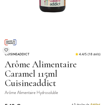
CUISINEADDICT
Arôme Alimentaire
Caramel 115ml
Cuisineaddict
4.4
/
5
(
Arôme Alimentaire Hydrosoluble
fidélité
+ 5 étoiles de