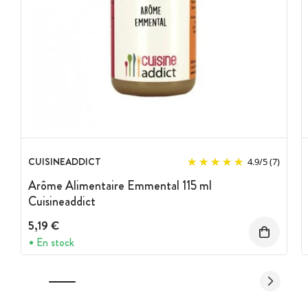
CUISINEADDICT
4.9
/
5
(7)
Arôme Alimentaire Emmental 115 ml
Cuisineaddict
5,19 €
En stock