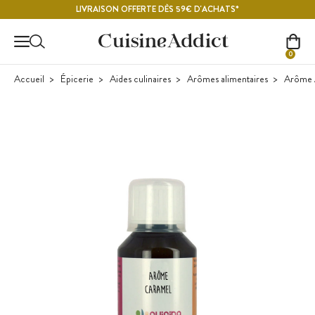
Contenu principal
LIVRAISON OFFERTE DÈS 59€ D'ACHATS*
0
Accueil
Épicerie
Aides culinaires
Arômes alimentaires
Arôme 