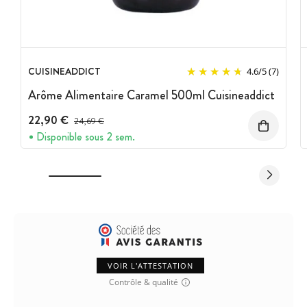
CUISINEADDICT
4.6
/
5
(7)
Arôme Alimentaire Caramel 500ml Cuisineaddict
22,90 €
Prix avant réduction :
24,69 €
Disponible sous 2 sem.
VOIR L'ATTESTATION
Contrôle & qualité