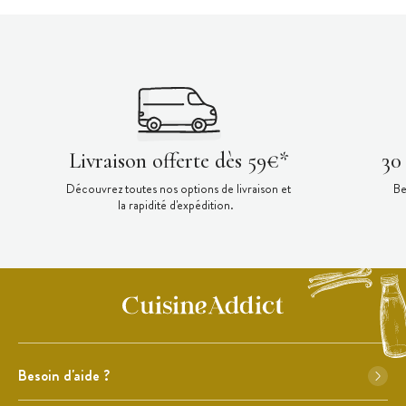
Livraison offerte dès 59€*
30
Découvrez toutes nos options de livraison et
Be
la rapidité d'expédition.
Besoin d'aide ?