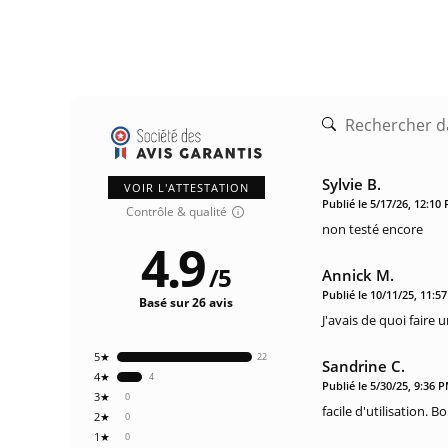
Sylvie B.
VOIR L'ATTESTATION
Publié le 5/17/26, 12:10
Contrôle & qualité
non testé encore
4.9
/
5
Annick M.
Publié le 10/11/25, 11:5
Basé sur 26 avis
J'avais de quoi faire
5★
22
Sandrine C.
4★
4
Publié le 5/30/25, 9:36 
3★
0
facile d'utilisation. B
2★
0
1★
0