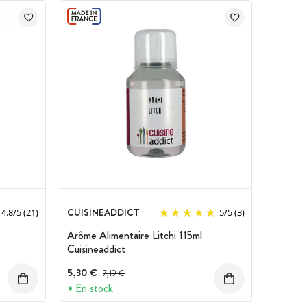
CUISINEADDICT
4.8
/
5
(21)
5
/
5
(3)
Arôme Alimentaire Litchi 115ml
Cuisineaddict
5,30 €
Prix avant réduction :
7,19 €
En stock