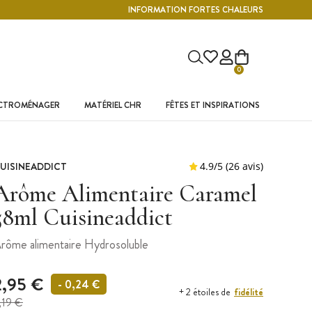
INFORMATION FORTES CHALEURS
0
ECTROMÉNAGER
MATÉRIEL CHR
FÊTES ET INSPIRATIONS
UISINEADDICT
Arôme Alimentaire Caramel
58ml Cuisineaddict
rôme alimentaire Hydrosoluble
2,95 €
- 0,24 €
fidélité
+ 2 étoiles de
,19 €