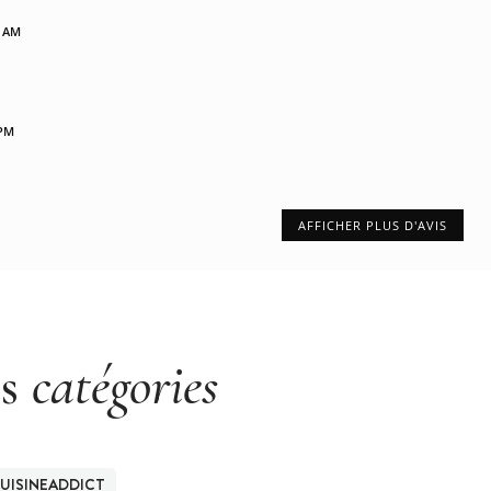
3 AM
 PM
AFFICHER PLUS D'AVIS
es
catégories
UISINEADDICT