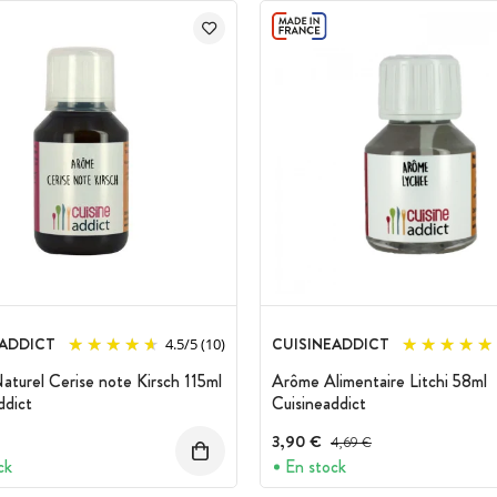
EADDICT
CUISINEADDICT
4.5
/
5
(10)
turel Cerise note Kirsch 115ml
Arôme Alimentaire Litchi 58ml
ddict
Cuisineaddict
3,90 €
Prix avant réduction :
4,69 €
ck
En stock