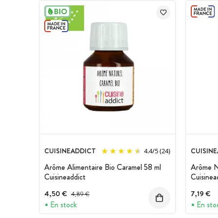
CUISINEADDICT
CUISIN
4.4
/
5
(24)
Arôme Alimentaire Bio Caramel 58 ml
Arôme Na
Cuisineaddict
Cuisinea
4,50 €
Prix avant réduction :
7,19 €
4,89 €
En stock
En sto