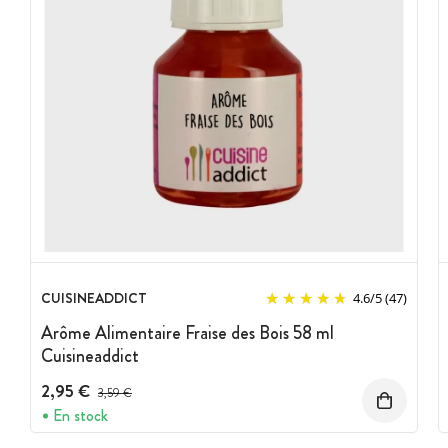
CUISINEADDICT
4.6
/
5
(47)
Arôme Alimentaire Fraise des Bois 58 ml
Cuisineaddict
2,95 €
Prix avant réduction :
3,59 €
En stock