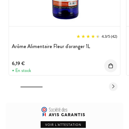
emploi.
Marque :
Cuisineaddict
4.3
/
5
(42)
Arôme Alimentaire Fleur d'oranger 1L
6,19 €
En stock
VOIR L'ATTESTATION