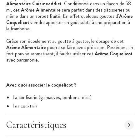
Alimentaire Cuisineaddict
. Conditionné dans un flacon de 58
ml, cet
Arôme Alimentaire
sera parfait dans des pâtisseries ou
même dans un sorbet fruité. En effet quelques gouttes d'
Arôme
Coquelicot
viendra apporter un goût subtil à une préparation à
la framboise.
Grâce son écoulement au goutte à goutte, le dosage de cet
Arôme Alimentaire
pourra se faire avec précision. Possédant un
fort pouvoir aromatisant, il faudra utiliser cet
Arôme Coquelicot
avec parcimonie.
Avec quoi associer le coquelicot ?
La confiserie (guimauves, bonbons, etc.)
Les cocktails
La pâtisserie (mousse, ganache)
Caractéristiques
La glacerie
Les produits laitiers (yaourt, fromage blanc)