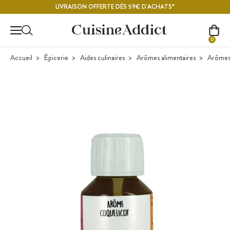
Contenu principal
LIVRAISON OFFERTE DÈS 59€ D'ACHATS*
0
Accueil
Épicerie
Aides culinaires
Arômes alimentaires
Arômes 