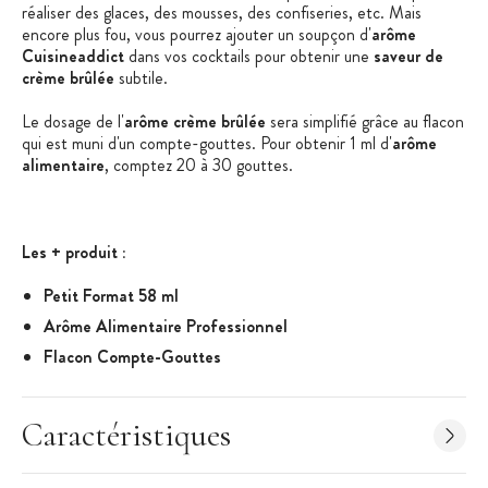
réaliser des glaces, des mousses, des confiseries, etc. Mais
encore plus fou, vous pourrez ajouter un soupçon d'
arôme
Cuisineaddict
dans vos cocktails pour obtenir une
saveur de
crème brûlée
subtile.
Le dosage de l'
arôme crème brûlée
sera simplifié grâce au flacon
qui est muni d'un compte-gouttes. Pour obtenir 1 ml d'
arôme
alimentaire
, comptez 20 à 30 gouttes.
Les + produit :
Petit Format 58 ml
Arôme Alimentaire Professionnel
Flacon Compte-Gouttes
Caractéristiques de l'Arôme Alimentaire
:
Arôme Alimentaire Professionnel
Caractéristiques
Saveur : Crème brûlée
Arôme Naturel : Non