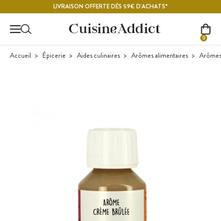
Contenu principal
LIVRAISON OFFERTE DÈS 59€ D'ACHATS*
0
Accueil
Épicerie
Aides culinaires
Arômes alimentaires
Arômes 