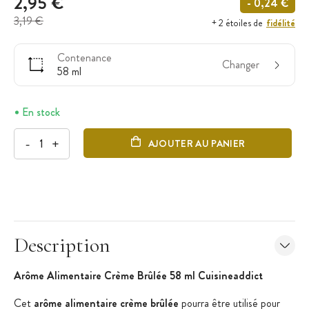
2,95 €
- 0,24 €
3,19 €
fidélité
+ 2 étoiles de
Contenance
Changer
58 ml
En stock
-
+
AJOUTER AU PANIER
Description
Arôme Alimentaire Crème Brûlée 58 ml Cuisineaddict
Cet
arôme alimentaire crème brûlée
pourra être utilisé pour