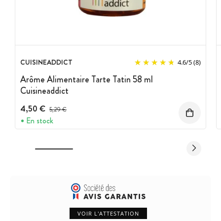
CUISINEADDICT
4.6
/
5
(8)
Arôme Alimentaire Tarte Tatin 58 ml
Cuisineaddict
4,50 €
Prix avant réduction :
5,29 €
En stock
VOIR L'ATTESTATION