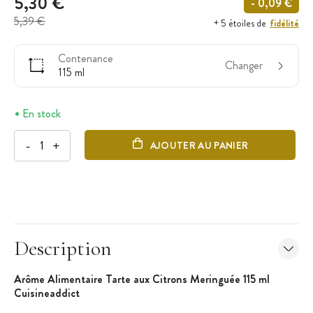
5,30 €
- 0,09 €
5,39 €
fidélité
+ 5 étoiles de
Contenance
Changer
115 ml
En stock
-
+
AJOUTER AU PANIER
Description
Arôme Alimentaire Tarte aux Citrons Meringuée 115 ml
Cuisineaddict