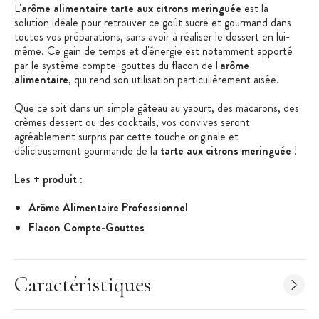
L'
arôme alimentaire tarte aux citrons meringuée
est la
solution idéale pour retrouver ce goût sucré et gourmand dans
toutes vos préparations, sans avoir à réaliser le dessert en lui-
même. Ce gain de temps et d'énergie est notamment apporté
par le système compte-gouttes du flacon de l'
arôme
alimentaire
, qui rend son utilisation particulièrement aisée.
Que ce soit dans un simple gâteau au yaourt, des macarons, des
crèmes dessert ou des cocktails, vos convives seront
agréablement surpris par cette touche originale et
délicieusement gourmande de la
tarte aux citrons meringuée
!
Les + produit :
Arôme Alimentaire Professionnel
Flacon Compte-Gouttes
Caractéristiques de l'Arôme Alimentaire :
Arôme Alimentaire Professionnel
Caractéristiques
Saveur : Tarte aux citrons meringuée
Arôme Naturel : Non