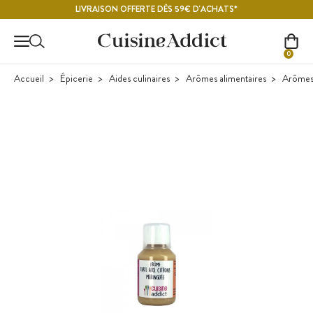
Contenu principal
LIVRAISON OFFERTE DÈS 59€ D'ACHATS*
0
Accueil
Épicerie
Aides culinaires
Arômes alimentaires
Arômes 