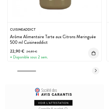
CUISINEADDICT
Arôme Alimentaire Tarte aux Citrons Meringuée
500 ml Cuisineaddict
22,90 €
Prix avant réduction :
24,89 €
Disponible sous 2 sem.
VOIR L'ATTESTATION
Contrôle & qualité