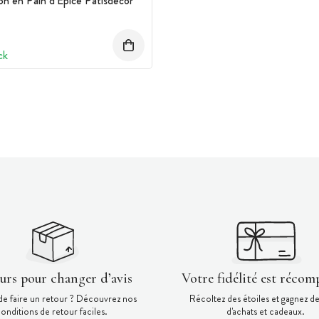
on en Pain d'Epice Patisdécor
ck
ours pour changer d’avis
Votre fidélité est récom
de faire un retour ? Découvrez nos
Récoltez des étoiles et gagnez d
onditions de retour faciles.
d'achats et cadeaux.