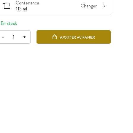
Contenance
Changer
115 ml
En stock
-
+
AJOUTER AU PANIER