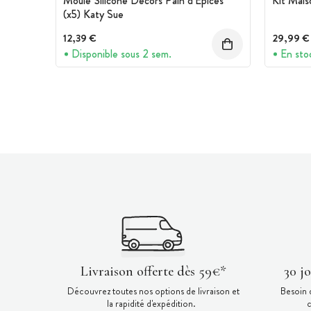
Moule Silicone Décors Pain d'Épices
Kit Mais
(x5) Katy Sue
12,39 €
29,99 €
Disponible sous 2 sem.
En sto
Livraison offerte dès 59€*
30 j
Découvrez toutes nos options de livraison et
Besoin 
la rapidité d'expédition.
c