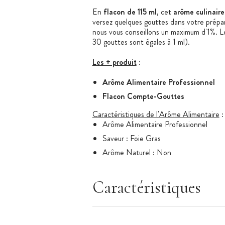
En
flacon de 115 ml
, cet
arôme culinaire
versez quelques gouttes dans votre prépara
nous vous conseillons un maximum d'1%. 
30 gouttes sont égales à 1 ml).
Les + produit
:
Arôme Alimentaire Professionnel
Flacon Compte-Gouttes
Caractéristiques de l'Arôme Alimentaire
:
Arôme Alimentaire Professionnel
Saveur : Foie Gras
Arôme Naturel : Non
Arôme Hydrosoluble
Conditionnement : 115 ml
Caractéristiques
Flacon compte-gouttes
Arôme Alimentaire adapté à la cuisson
Dosage conseillé : 0,5 - 1% max