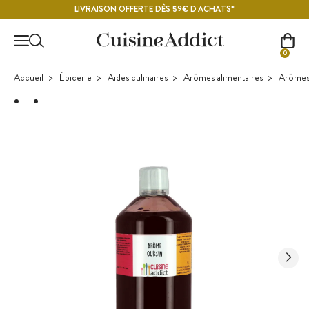
Contenu principal
LIVRAISON OFFERTE DÈS 59€ D'ACHATS*
0
Accueil
Épicerie
Aides culinaires
Arômes alimentaires
Arômes 