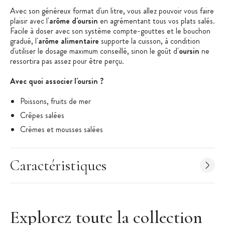
Avec son généreux format d'un litre, vous allez pouvoir vous faire
plaisir avec l'
arôme d'oursin
en agrémentant tous vos plats salés.
Facile à doser avec son système compte-gouttes et le bouchon
gradué, l'
arôme alimentaire
supporte la cuisson, à condition
d'utiliser le dosage maximum conseillé, sinon le goût d'
oursin
ne
ressortira pas assez pour être perçu.
Avec quoi associer l'oursin ?
Poissons, fruits de mer
Crêpes salées
Crèmes et mousses salées
Les + produit :
Caractéristiques
Grand format 1 L
Arôme Alimentaire Professionnel
Flacon Compte-Gouttes
Bouchon doseur
Explorez toute la collection