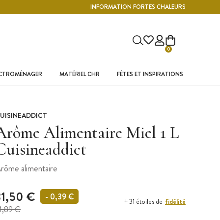
INFORMATION FORTES CHALEURS
0
ECTROMÉNAGER
MATÉRIEL CHR
FÊTES ET INSPIRATIONS
UISINEADDICT
Arôme Alimentaire Miel 1 L
Cuisineaddict
rôme alimentaire
31,50 €
- 0,39 €
fidélité
+ 31 étoiles de
1,89 €