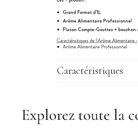
Grand Format d'1L
Arôme Alimentaire Professionnel
Flacon Compte-Gouttes + bouchon 
Caractéristiques de l'Arôme Alimentaire :
Arôme Alimentaire Professionnel
Saveur : Miel
Arôme Naturel : Non
Caractéristiques
Arôme Hydrosoluble
Conditionnement : 1 L
Flacon compte-gouttes + Bouchon 
Arôme Alimentaire adapté à la cuisson
Dosage conseillé : 0,1 - 1% max
Explorez toute la c
Degré alcoolique : 0,4% vol.
Ne pas consommer en l'état.
Stocker à l'abri de la chaleur et de la 