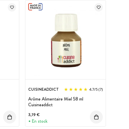
CUISINEADDICT
4.7
/
5
(7)
Arôme Alimentaire Miel 58 ml
Cuisineaddict
3,19 €
En stock