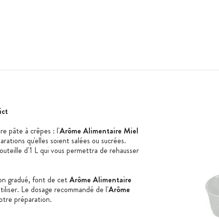
ict
e pâte à crêpes : l'
Arôme Alimentaire Miel
rations qu'elles soient salées ou sucrées.
uteille d'1 L qui vous permettra de rehausser
n gradué, font de cet
Arôme Alimentaire
utiliser. Le dosage recommandé de l'
Arôme
otre préparation.