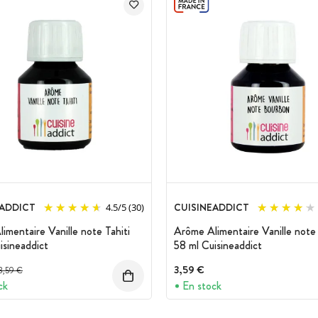
EADDICT
CUISINEADDICT
4.5
/
5
(30)
imentaire Vanille note Tahiti
Arôme Alimentaire Vanille not
isineaddict
58 ml Cuisineaddict
Prix avant réduction :
3,59 €
3,59 €
ck
En stock