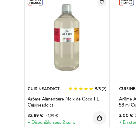
CUISINEADDICT
CUISIN
5
/
5
(2)
Arôme Alimentaire Noix de Coco 1 L
Arôme Al
Cuisineaddict
58 ml Cu
32,89 €
Prix avant réduction :
3,00 €
41,29 €
Disponible sous 2 sem.
En sto