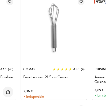
COMAS
CUISIN
4.1
/
5
(40)
4.8
/
5
(9)
e Bourbon
Fouet en inox 21,5 cm Comas
Arôme A
Cuisine
3,89 €
2,36 €
En st
Indisponible