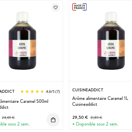
CUISINEADDICT
EADDICT
4.6
/
5
(7)
Arôme alimentaire Caramel 1L
limentaire Caramel 500ml
Cuisineaddict
ddict
Prix avant réduction :
29,50 €
Prix avant réduction :
24,69 €
31,89 €
ible sous 2 sem.
Disponible sous 2 sem.