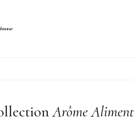
doseur
Doseur
ollection
Arôme Aliment
lumière. Agiter avant emploi.