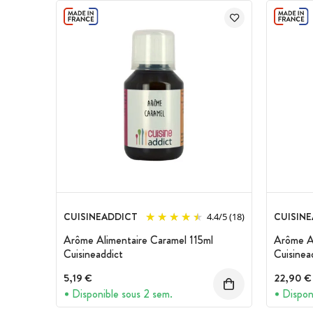
Marque :
Cuisineaddict
CUISINEADDICT
CUISIN
4.4
/
5
(18)
Arôme Alimentaire Caramel 115ml
Arôme A
Cuisineaddict
Cuisinea
5,19 €
22,90 €
Disponible sous 2 sem.
Dispon