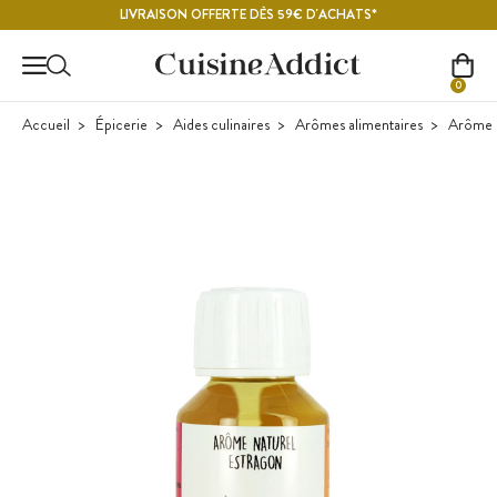
Contenu principal
LIVRAISON OFFERTE DÈS 59€ D'ACHATS*
0
Accueil
Épicerie
Aides culinaires
Arômes alimentaires
Arôme 