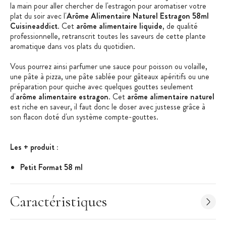
la main pour aller chercher de l'estragon pour aromatiser votre
plat du soir avec l'
Arôme Alimentaire Naturel Estragon 58ml
Cuisineaddict
. Cet
arôme alimentaire liquide
, de qualité
professionnelle, retranscrit toutes les saveurs de cette plante
aromatique dans vos plats du quotidien.
Vous pourrez ainsi parfumer une sauce pour poisson ou volaille,
une pâte à pizza, une pâte sablée pour gâteaux apéritifs ou une
préparation pour quiche avec quelques gouttes seulement
d'
arôme alimentaire estragon
. Cet
arôme alimentaire naturel
est riche en saveur, il faut donc le doser avec justesse grâce à
son flacon doté d'un système compte-gouttes.
Les + produit :
Petit Format 58 ml
Arôme Alimentaire Professionnel
Flacon Compte-Gouttes
Caractéristiques
Arôme Naturel