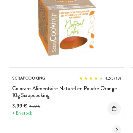
SCRAPCOOKING
4.2
/
5
(13)
Colorant Alimentaire Naturel en Poudre Orange
10g Scrapcooking
3,99 €
Prix avant réduction :
4,99 €
En stock