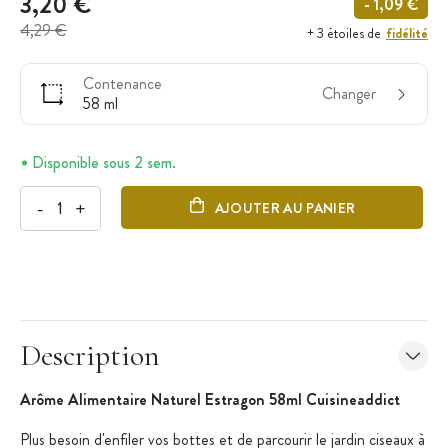
3,20 €
- 1,09 €
4,29 €
fidélité
+ 3 étoiles de
Contenance
Changer
58 ml
Disponible sous 2 sem.
-
+
AJOUTER AU PANIER
Description
Arôme Alimentaire Naturel Estragon 58ml Cuisineaddict
Plus besoin d'enfiler vos bottes et de parcourir le jardin ciseaux à