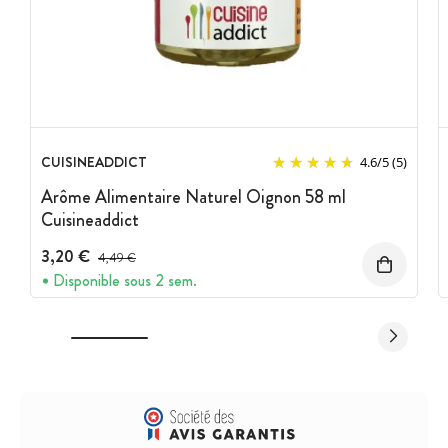
CUISINEADDICT
4.6
/
5
(5)
Arôme Alimentaire Naturel Oignon 58 ml
Cuisineaddict
3,20 €
Prix avant réduction :
4,49 €
Disponible sous 2 sem.