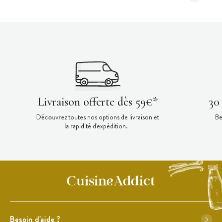
Livraison offerte dès 59€*
30
Découvrez toutes nos options de livraison et
Be
la rapidité d'expédition.
Besoin d'aide ?