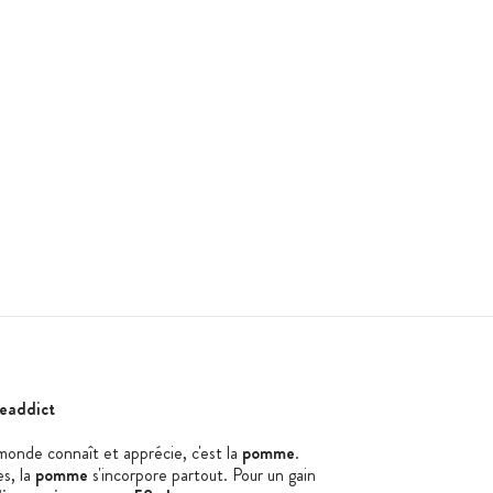
eaddict
e monde connaît et apprécie, c'est la
pomme
.
es, la
pomme
s'incorpore partout. Pour un gain