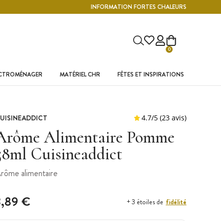
INFORMATION FORTES CHALEURS
0
ECTROMÉNAGER
MATÉRIEL CHR
FÊTES ET INSPIRATIONS
UISINEADDICT
Arôme Alimentaire Pomme
58ml Cuisineaddict
rôme alimentaire
3,89 €
fidélité
+ 3 étoiles de