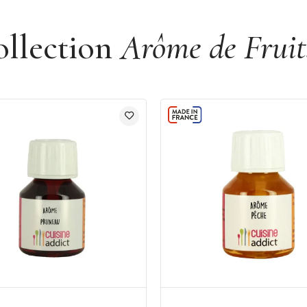
ollection
Arôme de Fruit
umière