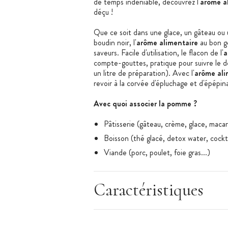
de temps indéniable, découvrez l'
arôme a
déçu !
Que ce soit dans une glace, un gâteau ou 
boudin noir, l'
arôme alimentaire
au bon g
saveurs. Facile d'utilisation, le flacon de l'
a
compte-gouttes, pratique pour suivre le 
un litre de préparation). Avec l'
arôme al
revoir à la corvée d'épluchage et d'é
pépin
Avec quoi associer la pomme ?
Pâtisserie (gâteau, crème, glace, macar
Boisson (thé glacé, detox water, cockta
Viande (porc, poulet, foie gras...)
Fromage (parmesan, camembert...)
Poisson (cabillaud, lotte, saumon...)
Caractéristiques
Les + produit :