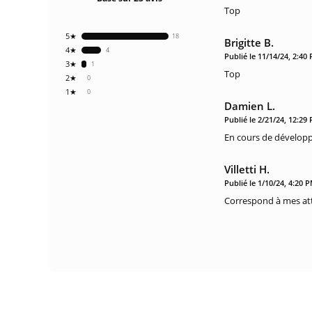
Top
5★
18
Brigitte B.
4★
4
Publié le 11/14/24, 2:40
3★
1
Top
2★
0
1★
0
Damien L.
Publié le 2/21/24, 12:29
En cours de dévelo
Villetti H.
Publié le 1/10/24, 4:20 
Correspond à mes at