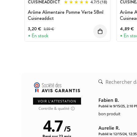
CUISINEADDICT
CUISIN
4.7
/
5
(18)
Marque :
Cuisineaddict
Arôme Alimentaire Pomme Verte 58ml
Arôme Al
Cuisineaddict
Cuisinea
3,20 €
Prix avant réduction :
4,89 €
3,59 €
En stock
En sto
Fabien B.
VOIR L'ATTESTATION
Publié le 9/15/25, 2:10 
Contrôle & qualité
bon produit
4.7
/
5
Aurelie R.
Publié le 12/15/24, 12:3
Basé sur 23 avis