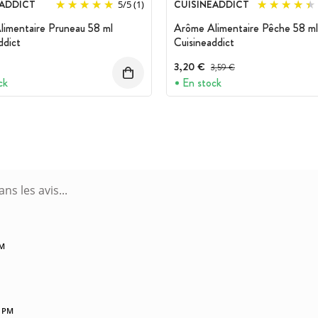
EADDICT
CUISINEADDICT
5
/
5
(1)
imentaire Pruneau 58 ml
Arôme Alimentaire Pêche 58 ml
ddict
Cuisineaddict
3,20 €
Prix avant réduction :
3,59 €
ck
En stock
PM
5 PM