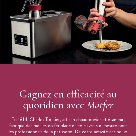
Nombre de rations (approximative) : 160
Dimensions bac gastro : 65 x 53 cm
Supporte la cuisson et la congélation
Bords et recoins renforcés contre les déformations
Bac gastro vendu à l'unité
Bac gastro GN 2/1 disponible en 7 hauteurs : 2 cm, 4 cm, 5,5
cm, 6,5 m, 10 cm, 15 cm et 20 cm.
Matfer Bourgeat
Fabriqué en France
Gagnez en efficacité au
quotidien avec
Matfer
En 1814, Charles Trottier, artisan chaudronnier et étameur,
fabrique des moules en fer blanc et en cuivre sur-mesure pour
les professionnels de la pâtisserie. De cette activité est né un