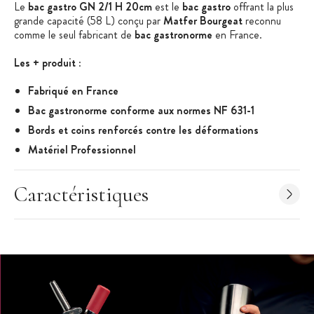
Le
bac gastro GN 2/1 H 20cm
est le
bac gastro
offrant la plus
grande capacité (58 L) conçu par
Matfer Bourgeat
reconnu
comme le seul fabricant de
bac gastronorme
en France.
Les + produit
:
Fabriqué en France
Bac gastronorme conforme aux normes NF 631-1
Bords et coins renforcés contre les déformations
Matériel Professionnel
Caractéristiques Bac Gastronorme
:
Bac Gastronorme
Caractéristiques
Acier Inoxydable
Dimensions à la norme NF 631-1 (normes internationales du
matériel de cuisine)
GN 2/1
Hauteur : 20 cm
Capacité : 58 L