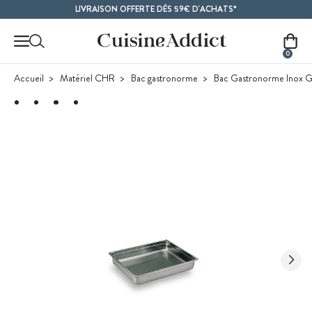
Contenu principal
LIVRAISON OFFERTE DÈS 59€ D'ACHATS*
0
Accueil
Matériel CHR
Bac gastronorme
Bac Gastronorme Inox G