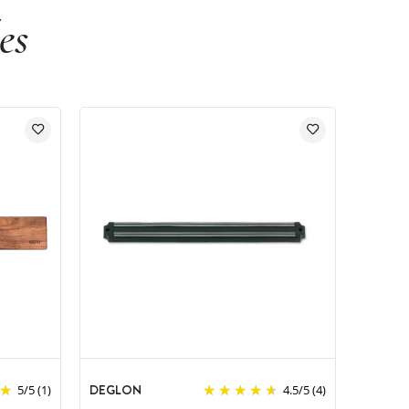
es
DEGLON
5
/
5
(1)
4.5
/
5
(4)