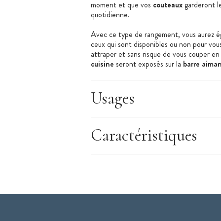
moment et que vos
couteaux
garderont le
quotidienne.
Avec ce type de rangement, vous aurez éga
ceux qui sont disponibles ou non pour vou
attraper et sans risque de vous couper en f
cuisine
seront exposés sur la
barre aima
rappelant les cuisines des professionnels.
Les + produit :
Usages
Gain de place
Couteaux à portée de main
Caractéristiques
Caractéristiques Barre Aimantée
:
Barre Aimantée (Porte Couteau Aima
Porte couteau aimanté pour couteaux
Matériaux : PVC/Acier/ABS
Couleur : Noir
Dimensions : 45
0 x 45 mm