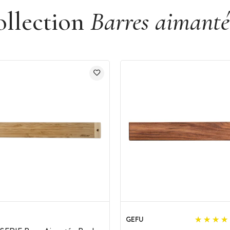
ollection
Barres aimanté
GEFU