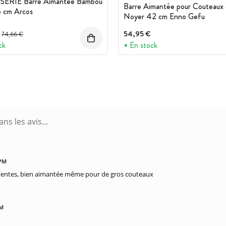
SERIE Barre Aimantée Bambou
Barre Aimantée pour Couteaux
5 cm Arcos
Noyer 42 cm Enno Gefu
Prix avant réduction :
54,95 €
74,66 €
ck
En stock
 PM
tentes, bien aimantée même pour de gros couteaux
PM