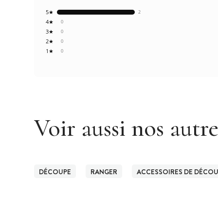
5★
2
4★
0
3★
0
2★
0
1★
0
Voir aussi nos autr
DÉCOUPE
RANGER
ACCESSOIRES DE DÉCO