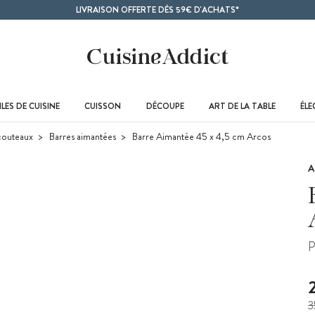
LIVRAISON OFFERTE DÈS 59€ D'ACHATS*
LES DE CUISINE
CUISSON
DÉCOUPE
ART DE LA TABLE
ÉL
couteaux
Barres aimantées
Barre Aimantée 45 x 4,5 cm Arcos
A
P
3