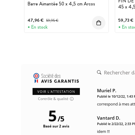
FIN DE 
Barre Aimantée 50 x 4,5 cm Arcos
45 x 4,
47,96 €
Prix avant réduction :
59,73 €
59,95 €
En stock
En sto
Muriel P.
VOIR L'ATTESTATION
Publié le 10/12/22, 1:43
Contrôle & qualité
correspond à mes at
5
/
5
Vantard D.
Publié le 2/22/22, 2:33 
Basé sur 2 avis
idem !!!