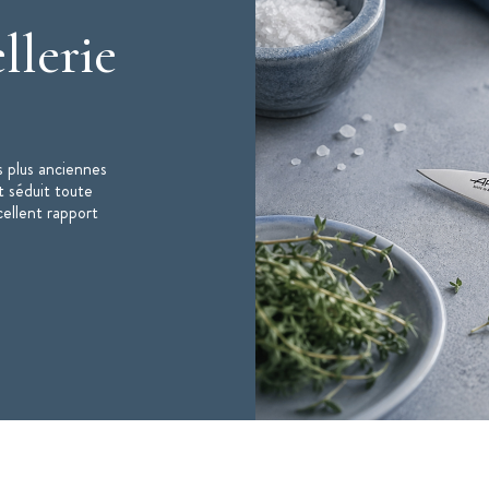
llerie
 plus anciennes
t séduit toute
cellent rapport