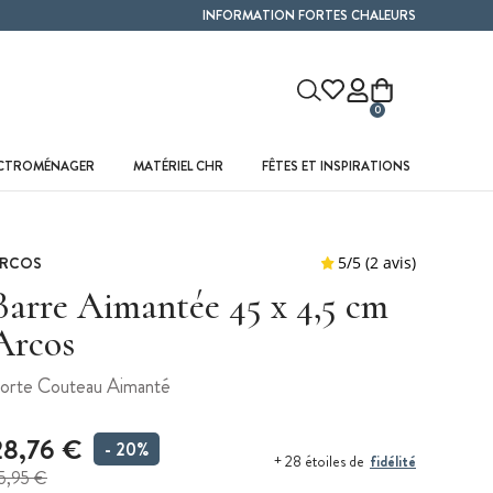
INFORMATION FORTES CHALEURS
0
ECTROMÉNAGER
MATÉRIEL CHR
FÊTES ET INSPIRATIONS
RCOS
Barre Aimantée 45 x 4,5 cm
Arcos
orte Couteau Aimanté
28,76 €
- 20%
fidélité
+ 28 étoiles de
5,95 €