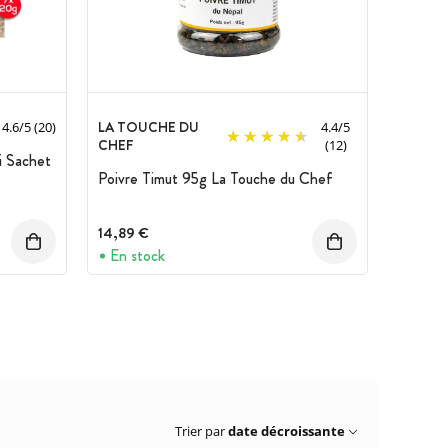
LA TOUCHE DU
4.6
/
5
(20)
4.4
/
5
CHEF
(12)
i Sachet
Poivre Timut 95g La Touche du Chef
14,89 €
En stock
Trier par
date décroissante