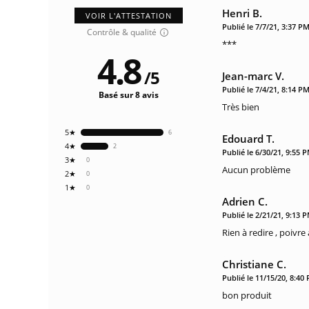
Henri B.
VOIR L'ATTESTATION
Publié le 7/7/21, 3:37 P
Contrôle & qualité
***
4.8
/
5
Jean-marc V.
Publié le 7/4/21, 8:14 P
Basé sur 8 avis
Très bien
5★
6
Edouard T.
4★
2
Publié le 6/30/21, 9:55 
3★
0
Aucun problème
2★
0
1★
0
Adrien C.
Publié le 2/21/21, 9:13 
Rien à redire , poivr
Christiane C.
Publié le 11/15/20, 8:40
bon produit