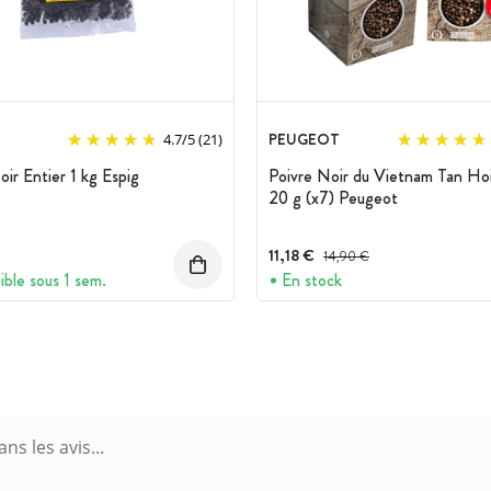
PEUGEOT
4.7
/
5
(21)
oir Entier 1 kg Espig
Poivre Noir du Vietnam Tan Ho
20 g (x7) Peugeot
11,18 €
Prix avant réduction :
14,90 €
ible sous 1 sem.
En stock