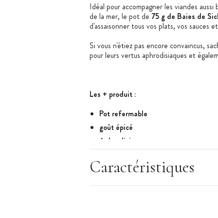
Idéal pour accompagner les viandes aussi 
de la mer, le pot de
75 g de Baies de S
d'assaisonner tous vos plats, vos sauces e
Si vous n'étiez pas encore convaincus, sa
pour leurs vertus aphrodisiaques et égale
Les + produit :
Pot refermable
goût épicé
Aphrodisiaque
Caractéristiques
:
Caractéristiques
Marque : La Touche du Chef
Baies rouges de Sichuan (Chine)
Poids net : 75 g
Conseils d'utilisation : faire griller les