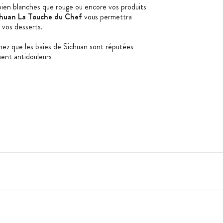
bien blanches que rouge ou encore vos produits
ichuan La Touche du Chef
vous permettra
t vos desserts.
chez que les baies de Sichuan sont réputées
ment antidouleurs
 baies 2 minutes dans une poêle pour qu'elles