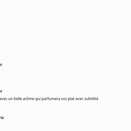
M
M
PM
PM
e avec un belle arôme qui parfumera vos plat avec subtilité
 PM