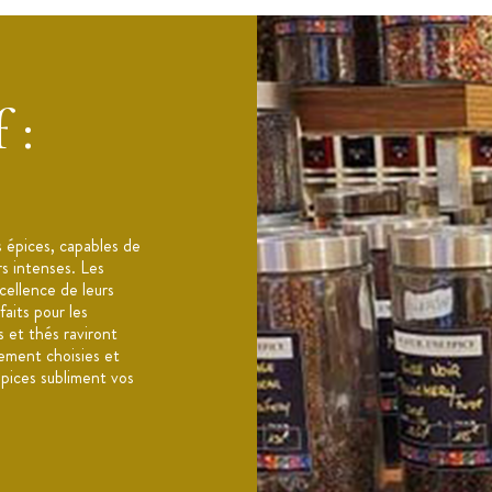
efermable
it frais et sec à l'abri de la lumière et de
 :
s épices, capables de
rs intenses. Les
xcellence de leurs
aits pour les
s et thés raviront
sement choisies et
épices subliment vos