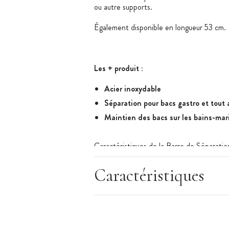
ou autre supports.
Également disponible en longueur 53 cm.
Les + produit :
Acier inoxydable
Séparation pour bacs gastro et tout
Maintien des bacs sur les bains-mar
Caractéristiques de la Barre de Séparatio
Barre de séparation non clipsable
Longueur : 32.5 cm
Caractéristiques
Matériau : 100% acier inoxydable