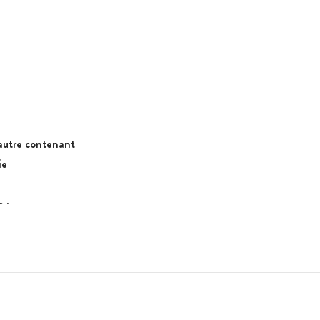
 autre contenant
ie
n
: