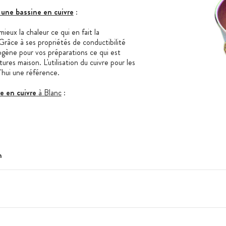
 une bassine en cuivre
:
mieux la chaleur ce qui en fait la
râce à ses propriétés de conductibilité
gène pour vos préparations ce qui est
ures maison. L'utilisation du cuivre pour les
'hui une référence.
e en cuivre
à Blanc
:
n
e 30 cm
e 35 cm