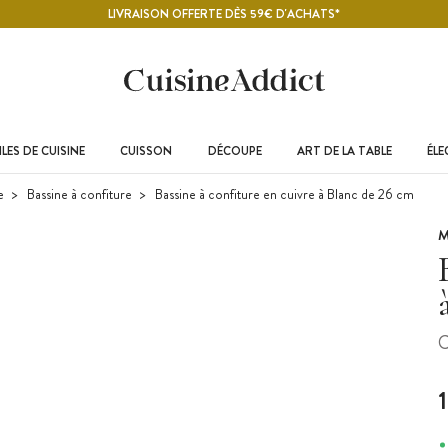
LIVRAISON OFFERTE DÈS 59€ D'ACHATS*
LES DE CUISINE
CUISSON
DÉCOUPE
ART DE LA TABLE
ÉL
e
Bassine à confiture
Bassine à confiture en cuivre à Blanc de 26 cm
M
C