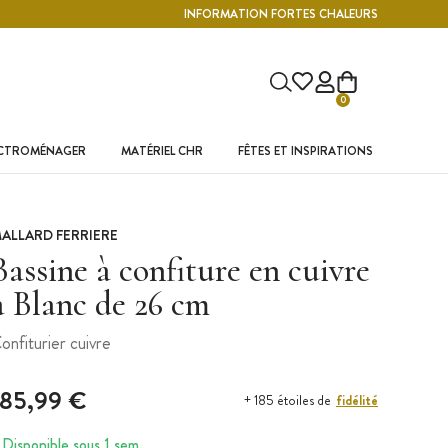
INFORMATION FORTES CHALEURS
0
ECTROMÉNAGER
MATÉRIEL CHR
FÊTES ET INSPIRATIONS
ALLARD FERRIERE
Bassine à confiture en cuivre
à Blanc de 26 cm
onfiturier cuivre
185,99 €
fidélité
+ 185 étoiles de
Disponible sous 1 sem.