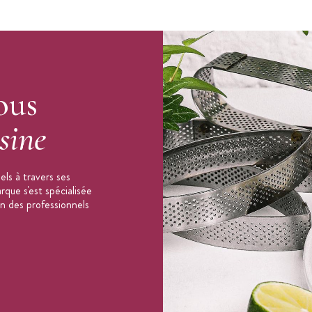
e 40 cm
ous
sine
ls à travers ses
que s'est spécialisée
on des professionnels