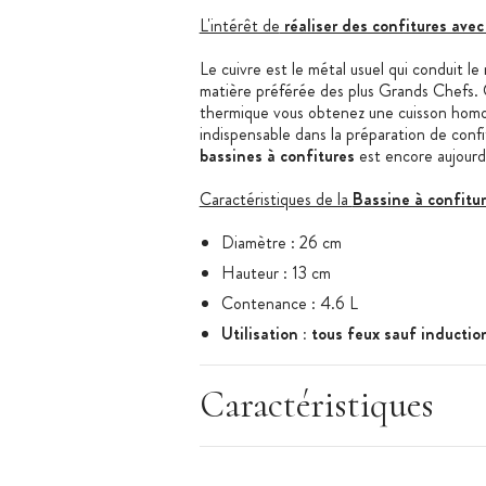
L'intérêt de
réaliser des confitures avec
Le cuivre est le métal usuel qui conduit le 
matière préférée des plus Grands Chefs. G
thermique vous obtenez une cuisson homo
indispensable dans la préparation de confit
bassines à confitures
est encore aujourd
Caractéristiques de la
Bassine à confitur
Diamètre : 26 cm
Hauteur : 13 cm
Contenance : 4.6 L
Utilisation : tous feux sauf inductio
Également disponible :
Caractéristiques
-
Bassine à confiture en cuivre à Blanc d
-
Bassine à confiture en cuivre à Blanc d