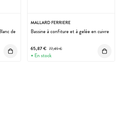
MALLARD FERRIERE
Blanc de
Bassine à confiture et à gelée en cuivre
65,87 €
Prix avant réduction :
77,49 €
En stock