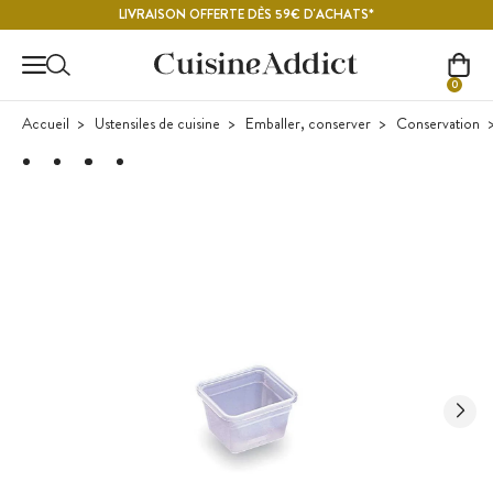
Contenu principal
LIVRAISON OFFERTE DÈS 59€ D'ACHATS*
0
Accueil
Ustensiles de cuisine
Emballer, conserver
Conservation