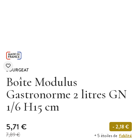
BOURGEAT
Boîte Modulus
Gastronorme 2 litres GN
1/6 H15 cm
5,71 €
- 2,18 €
7,89 €
fidélité
+ 5 étoiles de