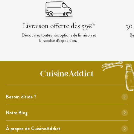
Livraison offerte dès 59€*
30
Découvrez toutes nos options de livraison et
Be
la rapidité d'expédition.
Besoin d'aide ?
Notre Blog
À propos de CuisineAddict