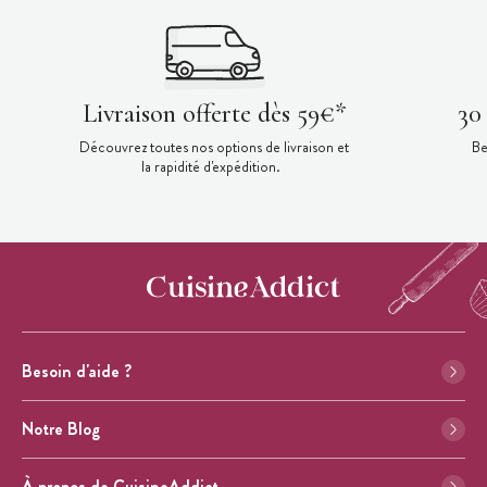
Livraison offerte dès 59€*
30
Découvrez toutes nos options de livraison et
Be
la rapidité d'expédition.
Besoin d'aide ?
Notre Blog
À propos de CuisineAddict