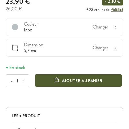
23,90 €
- 2,10 €
26,00 €
fidélité
+ 23 étoiles de
Couleur
Changer
Inox
Dimension
Changer
5,7 cm
En stock
-
+
AJOUTER AU PANIER
LES + PRODUIT