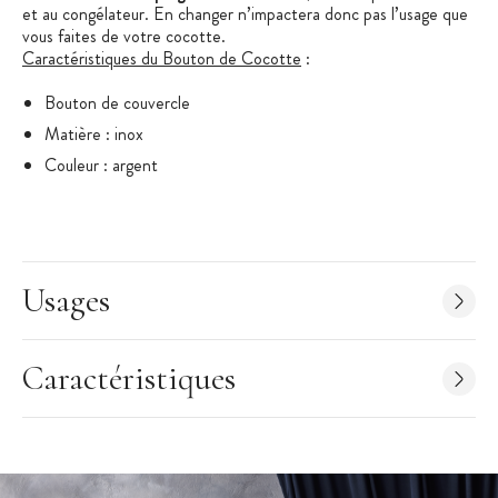
et au congélateur. En changer n’impactera donc pas l’usage que
vous faites de votre cocotte.
Caractéristiques du Bouton de Cocotte
:
Bouton de couvercle
Matière : inox
Couleur : argent
Diamètre : 5,7 cm
Hauteur : 3 cm
Résiste de -23 à +260°C
Passe au four et au congélateur
Usages
Passe au lave-vaisselle
Compatible avec les cocottes rondes et ovales
Caractéristiques
Collection : Signature
Marque :
Le Creuset