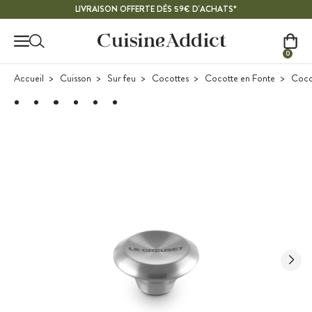
Contenu principal
LIVRAISON OFFERTE DÈS 59€ D'ACHATS*
0
Accueil
Cuisson
Sur feu
Cocottes
Cocotte en Fonte
Coco