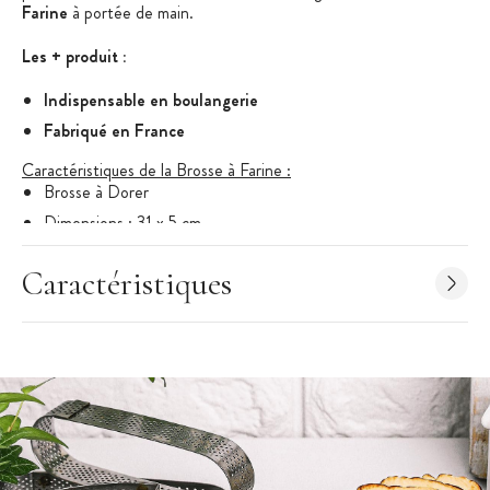
Farine
à portée de main.
Les + produit :
Indispensable en boulangerie
Fabriqué en France
Caractéristiques de la Brosse à Farine :
Brosse à Dorer
Dimensions : 31 x 5 cm
Matière manche : Plastique
Caractéristiques
Matière poils : Polyester
Fabriqué en France
Marque : Mallard Ferrière