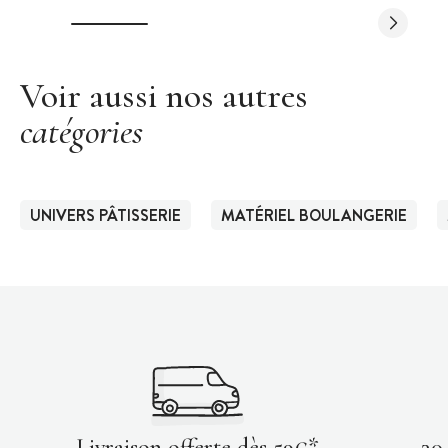
Voir aussi nos autres
catégories
UNIVERS PÂTISSERIE
MATÉRIEL BOULANGERIE
Livraison offerte dès 59€*
30