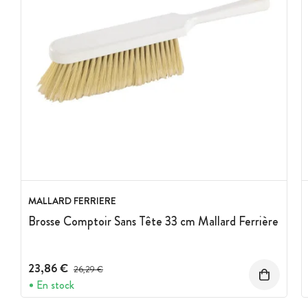
MALLARD FERRIERE
Brosse Comptoir Sans Tête 33 cm Mallard Ferrière
23,86 €
Prix avant réduction :
26,29 €
En stock