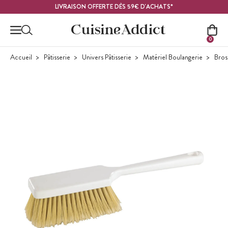
Contenu principal
LIVRAISON OFFERTE DÈS 59€ D'ACHATS*
0
Accueil
Pâtisserie
Univers Pâtisserie
Matériel Boulangerie
Bros