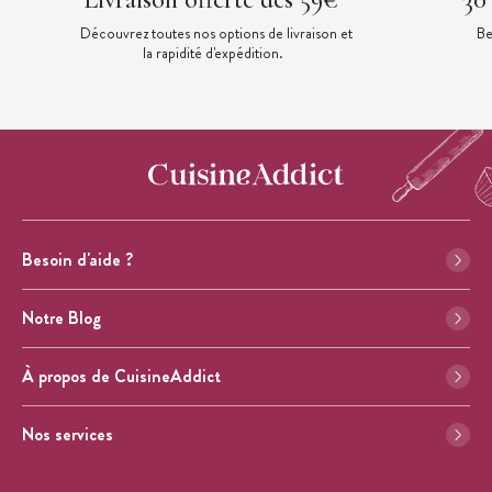
Découvrez toutes nos options de livraison et
Be
la rapidité d'expédition.
Besoin d'aide ?
Notre Blog
À propos de CuisineAddict
Nos services