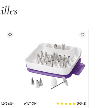
illes
WILTON
4.9
/
5
(86)
5
/
5
(3)