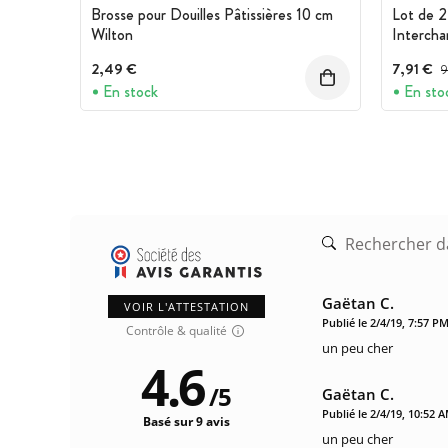
Brosse pour Douilles Pâtissières 10 cm
Lot de 2
Wilton
Intercha
2,49 €
7,91 €
P
9
En stock
En sto
Gaëtan C.
VOIR L'ATTESTATION
Publié le 2/4/19, 7:57 P
Contrôle & qualité
un peu cher
4.6
/
5
Gaëtan C.
Publié le 2/4/19, 10:52 
Basé sur 9 avis
un peu cher