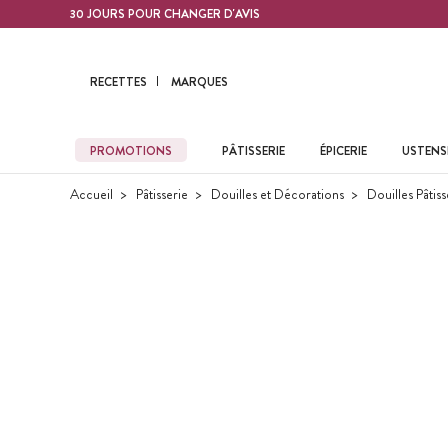
Contenu principal
30 JOURS POUR CHANGER D'AVIS
RECETTES
MARQUES
PROMOTIONS
PÂTISSERIE
ÉPICERIE
USTENSI
Accueil
Pâtisserie
Douilles et Décorations
Douilles Pâtiss