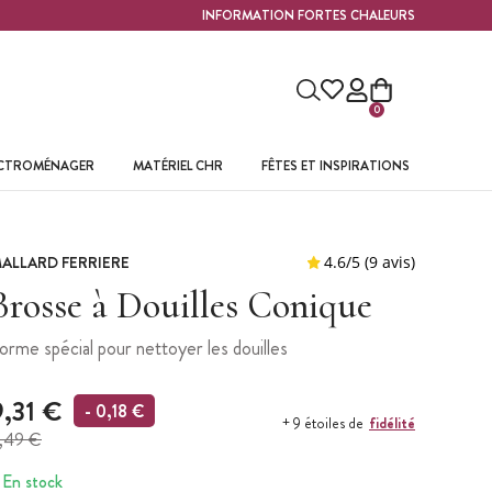
INFORMATION FORTES CHALEURS
0
ECTROMÉNAGER
MATÉRIEL CHR
FÊTES ET INSPIRATIONS
ALLARD FERRIERE
Brosse à Douilles Conique
orme spécial pour nettoyer les douilles
9,31 €
- 0,18 €
fidélité
+ 9 étoiles de
,49 €
En stock