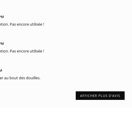
 PM
tion. Pas encore utilisée !
 PM
tion. Pas encore utilisée !
PM
er au bout des douilles.
AFFICHER PLUS D'AVIS