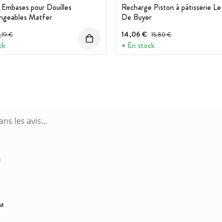
 Embases pour Douilles
Recharge Piston à pâtisserie L
ngeables Matfer
De Buyer
rix avant réduction :
14,06 €
Prix avant réduction :
,19 €
15,80 €
ck
En stock
M
AM