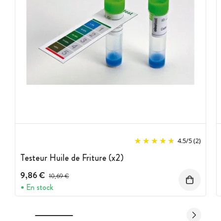
4.5
/
5
(2)
Testeur Huile de Friture (x2)
9,86 €
Prix avant réduction :
10,69 €
En stock