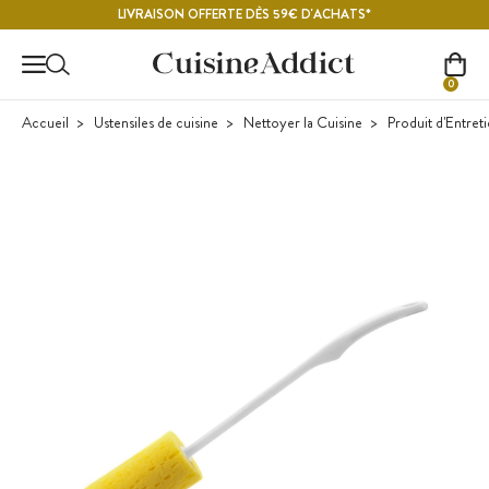
Contenu principal
LIVRAISON OFFERTE DÈS 59€ D'ACHATS*
0
Accueil
Ustensiles de cuisine
Nettoyer la Cuisine
Produit d'Entret