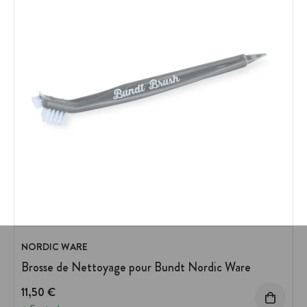
NORDIC WARE
Brosse de Nettoyage pour Bundt Nordic Ware
11,50 €