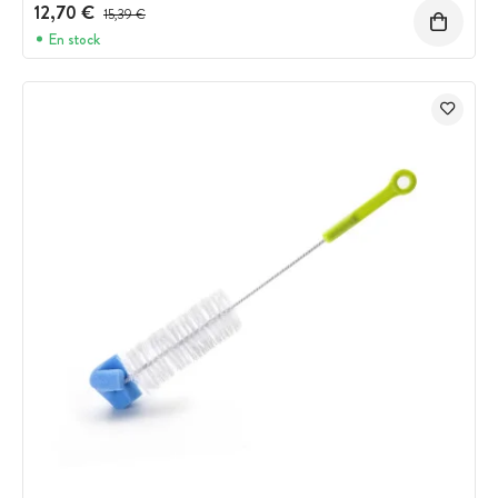
12,70 €
Prix avant réduction :
15,39 €
En stock