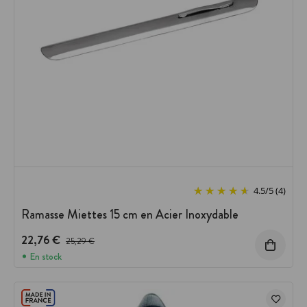
4.5
/
5
(4)
Ramasse Miettes 15 cm en Acier Inoxydable
22,76 €
Prix avant réduction :
25,29 €
En stock