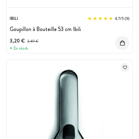
IBILI
4.7
/
5
(9)
Goupillon à Bouteille 53 cm Ibili
3,20 €
Prix avant réduction :
3,49 €
En stock