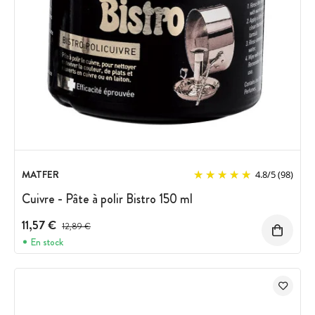
MATFER
4.8
/
5
(98)
Cuivre - Pâte à polir Bistro 150 ml
11,57 €
Prix avant réduction :
12,89 €
En stock