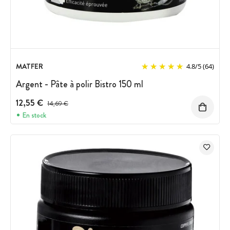
MATFER
4.8
/
5
(64)
Argent - Pâte à polir Bistro 150 ml
12,55 €
Prix avant réduction :
14,69 €
En stock