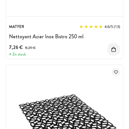
MATFER
4.6
/
5
(13)
Nettoyant Acier Inox Bistro 250 ml
7,26 €
Prix avant réduction :
8,29 €
En stock