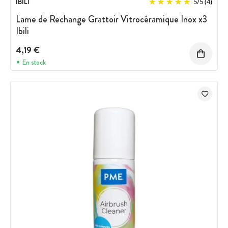
IBILI
5
/
5
(4)
Lame de Rechange Grattoir Vitrocéramique Inox x3
Ibili
4,19 €
En stock