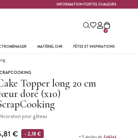
INFORMATION FORTES CHALEURS
0
ECTROMÉNAGER
MATÉRIEL CHR
FÊTES ET INSPIRATIONS
ing
CRAPCOOKING
Cake Topper long 20 cm
cœur doré (x10)
ScrapCooking
écoration pour gâteau
5,81 €
- 2,18 €
fidélité
+ 5 étoiles de