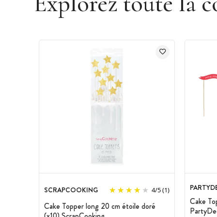
Explorez toute la c
PARTYD
SCRAPCOOKING
4
/
5
(1)
Cake To
Cake Topper long 20 cm étoile doré
PartyDe
(x10) ScrapCooking