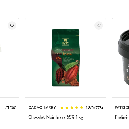
CACAO BARRY
PATIS
4.4
/
5
(30)
4.8
/
5
(778)
Chocolat Noir Inaya 65% 1 kg
Pralin