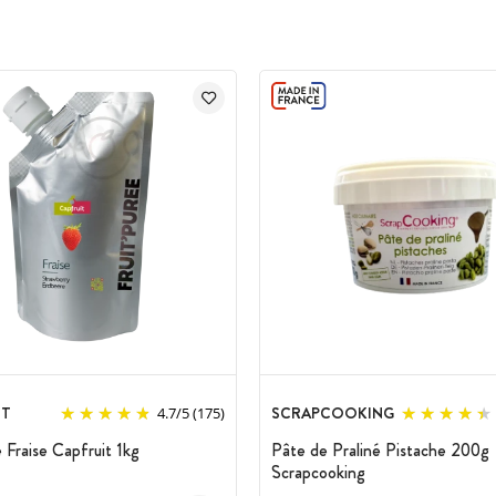
IT
SCRAPCOOKING
4.7
/
5
(175)
 Fraise Capfruit 1kg
Pâte de Praliné Pistache 200g
Scrapcooking