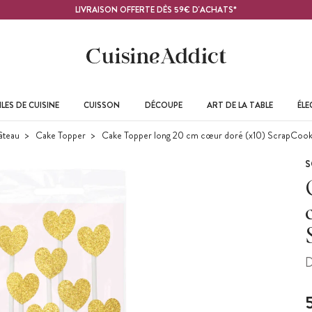
LIVRAISON OFFERTE DÈS 59€ D'ACHATS*
LES DE CUISINE
CUISSON
DÉCOUPE
ART DE LA TABLE
ÉL
âteau
Cake Topper
Cake Topper long 20 cm cœur doré (x10) ScrapCook
S
D