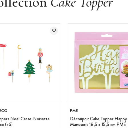
ollection
Cake Topper
ECO
PME
ppers Noël Casse-Noisette
Découpoir Cake Topper Happy 
co (x6)
Manuscrit 18,5 x 15,5 cm PME