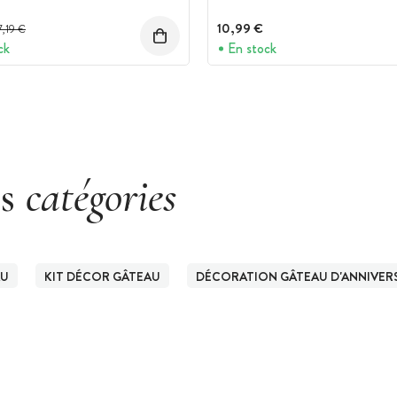
Prix avant réduction :
10,99 €
7,19 €
ck
En stock
es
catégories
AU
KIT DÉCOR GÂTEAU
DÉCORATION GÂTEAU D'ANNIVER