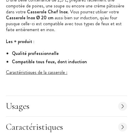
compotée de poires, une soupe ou encore une crème pâtissière
dans votre
Casserole Chef Inox
. Vous pourrez utiliser votre
Casserole Inox Ø 20 cm
aussi bien sur induction, qu'au four
puisque celle-ci est compatible avec tous types de feux et est
faite entièrement en inox.
Les + produit :
Qualité professionnelle
Compatible tous feux, dont induction
Caractéristiques de la casserole :
Casserole en Inox
Matériau : Inox 18/10
Fond de la casserole : 3 couches (inox, aluminium, inox)
Diamètre : 20 cm
Usages
Hauteur : 8 cm
Contenance : 2,5 L
Caractéristiques
Compatibilité : Gaz, plaque électrique, vitrocéramique,