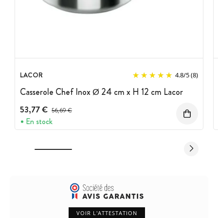
LACOR
4.8
/
5
(8)
Casserole Chef Inox Ø 24 cm x H 12 cm Lacor
53,77 €
Prix avant réduction :
56,69 €
En stock
VOIR L'ATTESTATION