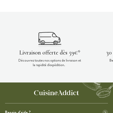
Livraison offerte dès 59€*
30
Découvrez toutes nos options de livraison et
Be
la rapidité d'expédition.
Besoin d'aide ?