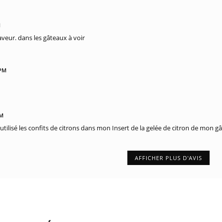
M
eur. dans les gâteaux à voir
 PM
PM
ai utilisé les confits de citrons dans mon Insert de la gelée de citron de mo
AFFICHER PLUS D'AVIS