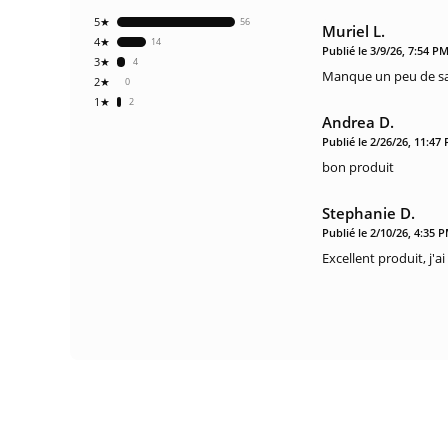
5★
56
Muriel L.
4★
14
Publié le 3/9/26, 7:54 P
3★
4
Manque un peu de sav
2★
0
1★
2
Andrea D.
Publié le 2/26/26, 11:47
bon produit
Stephanie D.
Publié le 2/10/26, 4:35 
Excellent produit, j'