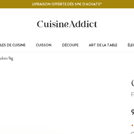
LIVRAISON OFFERTE DÈS 59€ D'ACHATS*
LES DE CUISINE
CUISSON
DÉCOUPE
ART DE LA TABLE
ÉL
ubes 1kg
F