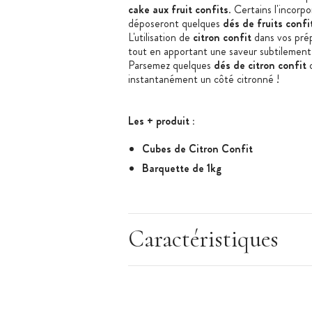
cake aux fruit confits
. Certains l'incorp
déposeront quelques
dés de fruits confi
L'utilisation de
citron confit
dans vos prép
tout en apportant une saveur subtilement 
Parsemez quelques
dés de citron confit
d
instantanément un côté citronné !
Les + produit :
Cubes de Citron Confit
Barquette de 1kg
Caractéristiques des Fruits Confits
:
Caractéristiques
Citron Confit
Format : Cube de Citron Confit
Taille : 6 x 6 mm (+/- 10%)
Conditionnement : Barquette de 1kg