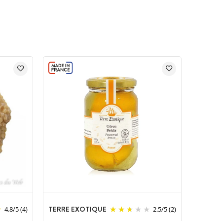
TERRE EXOTIQUE
4.8
/
5
(4)
2.5
/
5
(2)