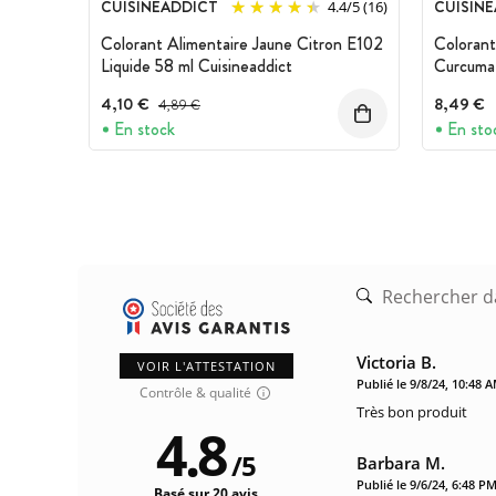
CUISINEADDICT
CUISIN
4.4
/
5
(16)
Colorant Alimentaire Jaune Citron E102
Colorant
Liquide 58 ml Cuisineaddict
Curcuma 
Cuisinea
4,10 €
Prix avant réduction :
8,49 €
4,89 €
En stock
En sto
Victoria B.
VOIR L'ATTESTATION
Publié le 9/8/24, 10:48 
Contrôle & qualité
Très bon produit
4.8
/
5
Barbara M.
Publié le 9/6/24, 6:48 P
Basé sur 20 avis