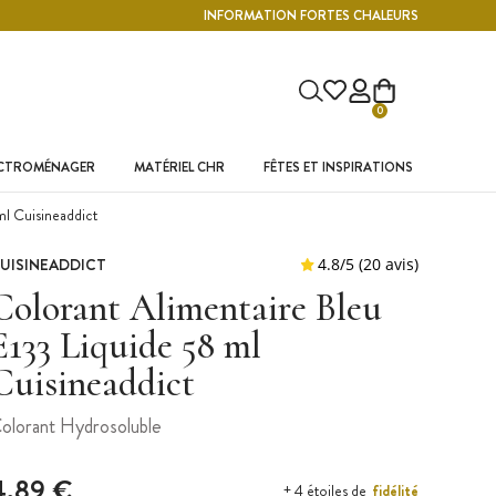
INFORMATION FORTES CHALEURS
0
ECTROMÉNAGER
MATÉRIEL CHR
FÊTES ET INSPIRATIONS
ml Cuisineaddict
UISINEADDICT
Colorant Alimentaire Bleu
E133 Liquide 58 ml
Cuisineaddict
olorant Hydrosoluble
4,89 €
fidélité
+ 4 étoiles de