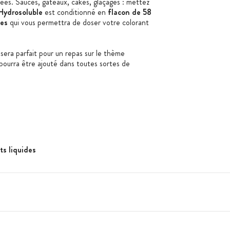
crées. Sauces, gâteaux, cakes, glaçages : mettez
Hydrosoluble
est conditionné en
flacon de 58
es
qui vous permettra de doser votre colorant
u
sera parfait pour un repas sur le thème
pourra être ajouté dans toutes sortes de
ts liquides
iquide :
e
ttes