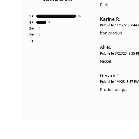
Parfait
5★
16
Karine R.
4★
4
Publié le 11/12/23, 7:44
3★
0
bon produit
2★
0
1★
0
Ali B.
Publié le 3/22/23, 9:35 
Nickel
Gerard T.
Publié le 1/4/23, 3:57 P
Produit de qualit