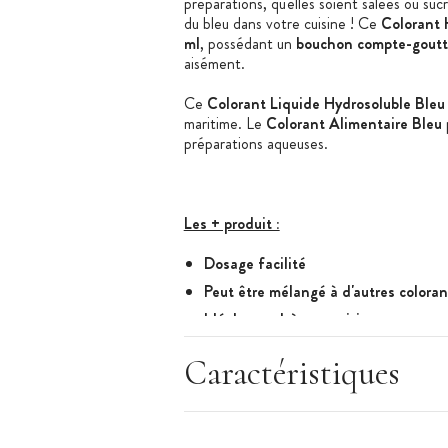
préparations, qu'elles soient salées ou su
du bleu dans votre cuisine ! Ce
Colorant 
ml
, possédant un
bouchon compte-goutt
aisément.
Ce
Colorant Liquide Hydrosoluble Ble
maritime. Le
Colorant Alimentaire Bleu
préparations aqueuses.
Les + produit :
Dosage facilité
Peut être mélangé à d'autres coloran
Idéal pour thème maritime
Caractéristique du Colorant Alimentaire L
Caractéristiques
Colorant Alimentaire Bleu E133 Liquid
Couleur : Bleu Ciel à Bleu
Conditionnement : flacon compte-gou