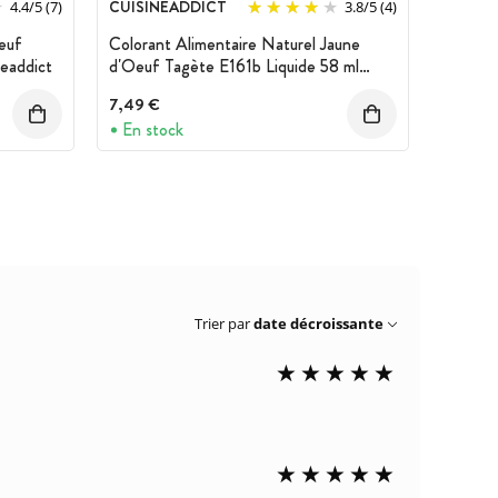
CUISINEADDICT
4.4
/
5
(7)
3.8
/
5
(4)
euf
Colorant Alimentaire Naturel Jaune
eaddict
d'Oeuf Tagète E161b Liquide 58 ml
Cuisineaddict
7,49 €
En stock
Trier par
date décroissante