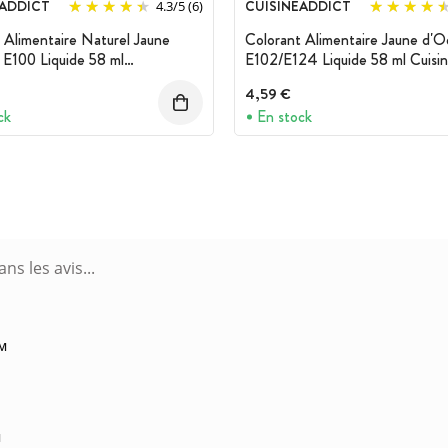
EADDICT
CUISINEADDICT
4.3
/
5
(6)
 Alimentaire Naturel Jaune
Colorant Alimentaire Jaune d'O
E100 Liquide 58 ml
E102/E124 Liquide 58 ml Cuisin
ddict
4,59 €
ck
En stock
AM
M