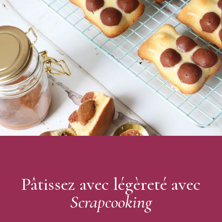
A conserver à l'abri de la lumière et de l'humidité après
ouverture.
Pour denrées alimentaires : pâtisserie, confiserie
Ne pas ingérer en l'état. Ne pas inhaler. Ne pas mettre dans
les yeux
Conserver la boîte d'emballage pour instructions d'utilisation
Précautions d’emploi :
D’origine naturelle, ce colorant est sensible et sa couleur
peut varier d’une utilisation à l’autre et notamment en
cuisson (ne pas utiliser à plus de 90°C).
À incorporer directement dans la préparation +/- selon la
couleur souhaitée ou à diluer le préalablement dans
quelques gouttes d'eau.
Marque : Scrapcooking
Pâtissez avec légèreté avec
Scrapcooking