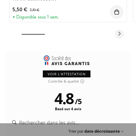
5,50 €
Prix avant réduction :
7,19 €
Disponible sous 1 sem.
VOIR L'ATTESTATION
Contrôle & qualité
4.8
/
5
Basé sur 4 avis
Trier par
date décroissante