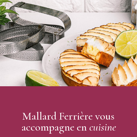
Autres coloris disponibles de colorants alimentaires : Blanc,
Rouge Fraise, Vert Pomme, Bleu Indigo, Jaune Œuf, Jaune
Citron, Brun Caramel, et Cassis.
Composition : Eau 98%, Carmoizine 0,75%, Jaune quinoléine
0,57%, bleu brillant 0,38%,Chlorure de sodium et Sulfate de
sodium, matière volatile 0,30%, Benzoate de sodium 0,02%
Dosage conseillé : 2-2,5 g / kg
Le flacon contient une poudre dans laquelle vous devrez
ajouter de l'eau tiède (instructions présentes sur le
flacon)
Marque : Mallard
Mallard Ferrière vous
accompagne en
cuisine