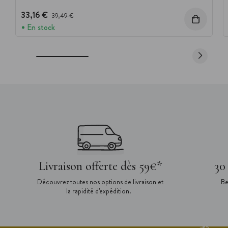
33,16 €
Prix avant réduction :
39,49 €
En stock
Livraison offerte dès 59€*
30
Découvrez toutes nos options de livraison et
Be
la rapidité d'expédition.