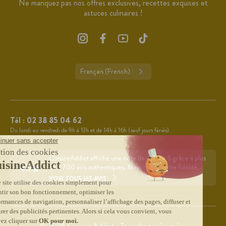
Ne manquez pas nos offres exclusives, recettes exquises et
astuces culinaires !
Français (French)
Tél :
02 38 85 04 62
Du lundi au vendredi de 9h à 13h et de 14h à 16h (sauf jours fériés).
CuisineAddict affiche une note de 4,7 sur 5 grâce à plus
4.7
de 3 700 avis authentiques. Merci pour votre fidélité.
VOIR TOUS LES AVIS