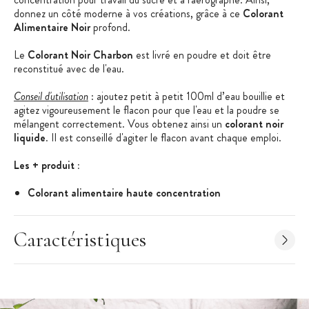
donnez un côté moderne à vos créations, grâce à ce
Colorant
Alimentaire Noir
profond.
Le
Colorant Noir Charbon
est livré en poudre et doit être
reconstitué avec de l'eau.
Conseil d'utilisation
:
ajoutez petit à petit 100ml d’eau bouillie et
agitez vigoureusement le flacon pour que l'eau et la poudre se
mélangent correctement. Vous obtenez ainsi un
colorant noir
liquide
. Il est conseillé d'agiter le flacon avant chaque emploi.
Les + produit :
Colorant alimentaire haute concentration
Idéal pour le travail du sucre et l'aérographe
Caractéristiques
Caractéristiques du colorant alimentaire
:
Colorant Alimentaire Noir Charbon
Couleur : Noir
Conditionnement
:
Flacon de 100 ml avec compte gouttes