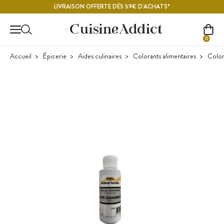
Contenu principal
LIVRAISON OFFERTE DÈS 59€ D'ACHATS*
0
Accueil
Épicerie
Aides culinaires
Colorants alimentaires
Color