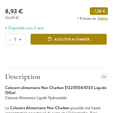
8,93 €
- 1,56 €
10,49 €
fidélité
+ 8 étoiles de
Disponible sous 2 sem.
-
+
AJOUTER AU PANIER
Description
Colorant alimentaire Noir Charbon E122/E104/E133 Liquide
100ml
Colorant Alimentaire Liquide Hydrosoluble
Le
Colorant Alimentaire Noir Charbon
possède une haute
concentration pour travail du sucre et à l'aérographe. Ainsi,