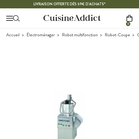
Contenu principal
LIVRAISON OFFERTE DÈS 59€ D'ACHATS*
0
Accueil
Électroménager
Robot multifonction
Robot-Coupe
C