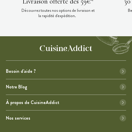
Livraison offerte dès 59€*
30
Découvrez toutes nos options de livraison et
Be
la rapidité d'expédition.
Besoin d'aide ?
Notre Blog
À propos de CuisineAddict
Nos services