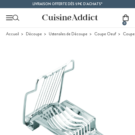
Contenu principal
LIVRAISON OFFERTE DÈS 59€ D'ACHATS*
0
Accueil
Découpe
Ustensiles de Découpe
Coupe Oeuf
Coupe O