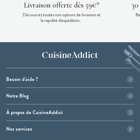
Livraison offerte dès 59€*
30
Découvrez toutes nos options de livraison et
Be
la rapidité d'expédition.
Besoin d'aide ?
Notre Blog
À propos de CuisineAddict
Nos services