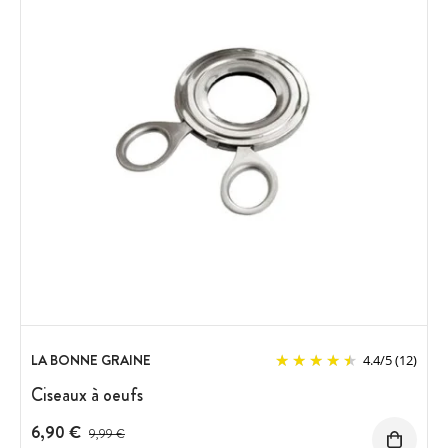
LA BONNE GRAINE
4.4
/
5
(12)
Ciseaux à oeufs
6,90 €
Prix avant réduction :
9,99 €