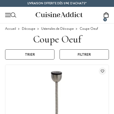
Contenu principal
LIVRAISON OFFERTE DÈS 59€ D'ACHATS*
0
Accueil
Découpe
Ustensiles de Découpe
Coupe Oeuf
Coupe Oeuf
TRIER
FILTRER