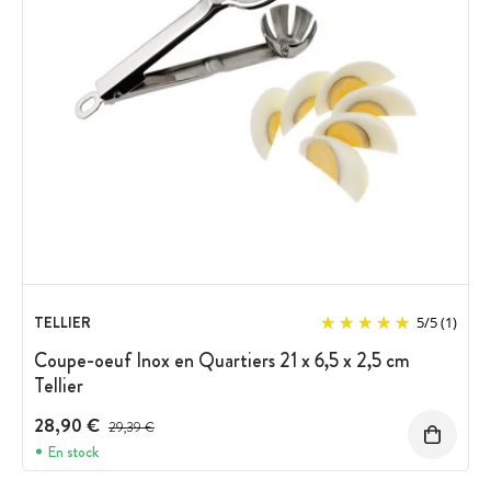
TELLIER
5
/
5
(1)
Coupe-oeuf Inox en Quartiers 21 x 6,5 x 2,5 cm
Tellier
28,90 €
Prix avant réduction :
29,39 €
En stock