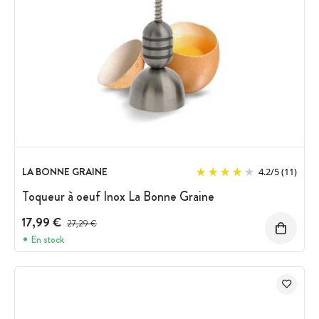
LA BONNE GRAINE
4.2
/
5
(11)
Toqueur à oeuf Inox La Bonne Graine
17,99 €
Prix avant réduction :
27,29 €
En stock