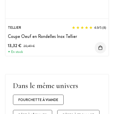
TELLIER
4.9
/
5
(8)
Coupe Oeuf en Rondelles Inox Tellier
13,32 €
Prix avant réduction :
20,49 €
En stock
Dans le même univers
FOURCHETTE À VIANDE