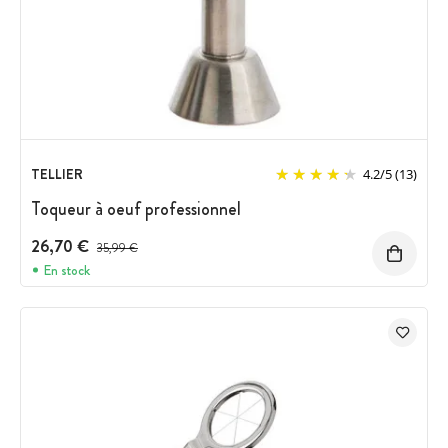
TELLIER
4.2
/
5
(13)
Toqueur à oeuf professionnel
26,70 €
Prix avant réduction :
35,99 €
En stock