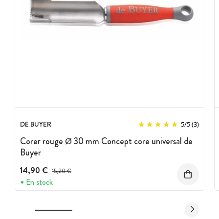
DE BUYER
5
/
5
(3)
Corer rouge Ø 30 mm Concept core universal de
Buyer
14,90 €
Prix avant réduction :
15,20 €
En stock