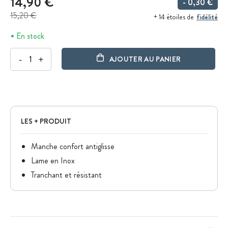
14,90 €
- 0,30 €
15,20 €
fidélité
+ 14 étoiles de
En stock
-
+
AJOUTER AU PANIER
LES + PRODUIT
Manche confort antiglisse
Lame en Inox
Tranchant et résistant