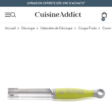
Contenu principal
LIVRAISON OFFERTE DÈS 59€ D'ACHATS*
0
Accueil
Découpe
Ustensiles de Découpe
Coupe Fruits
Corer 