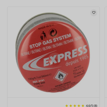
4.6
/
5
(8)