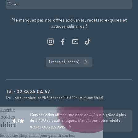
Format : adresse@email.com
Ne manquez pas nos offres exclusives, recettes exquises et
astuces culinaires !
Français (French)
Tél :
02 38 85 04 62
Du lundi au vendredi de 9h à 13h et de 14h à 16h (sauf jours fériés).
CuisineAddict affiche une note de 4,7 sur 5 grâce à plus
4.7
de 3 700 avis authentiques. Merci pour votre fidélité.
VOIR TOUS LES AVIS